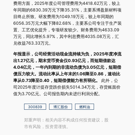
费用方面，2025年度公司管理费用为4418.62万元，较上
年同期的6830.39万元下降35.31%，主要系博盈新材料项
目终止所致。研发费用为1049.19万元，较上年同期的
6056.35万元大幅下降82.68%，主要系公司专注于生产装
置、工艺优化提升，专项研发较少。财务费用为4633.09
万元，同比增长5.97%，其中利息费用4035.08万元，汇
兑收益763.33万元。
年报显示，公司经营活动现金流持续为负，2025年度净流
出1.27亿元，期末货币资金仅0.93亿元，而短期借款达
4.04亿元，一年内到期的非流动负债为3.05亿元，短期偿
债压力较大。流动比率从上年末的1.06降至0.86，速动比
率从0.73降至0.40，短期偿债能力有所弱化。
此外，公
司2025年度计提存货跌价损失5014.34万元，存货账面价
值为3.70亿元。公司报告期内未进行利润分配。
300839
博汇股份
燃料油
郑重声明：相关内容不构成任何投资建议，股
市有风险，投资需谨慎。