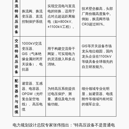
直
流
实现交流电与直流
技术壁垒极高，头部
特
换流阀、换流
电的转换，适用于
厂商份额高度集中。
高
变压器、直流
点对点超远距离输
例如，换流阀市场
压
控制保护系统
电（如±800kV、
CR3超过80%。
设
±1100kV工程）。
备
交
1000kV交流
流
GIS等开关设备市场
变压器、
用于构建交流骨干
特
龙头地位稳固，国内
GIS（气体绝
网架，可实现电力
高
龙头企业在1100kV
缘金属封闭开
的灵活接入和多点
压
等级具备全球领先的
关设备）、电
消纳。
设
自主研发能力。
抗器
备
配
避雷器、互感
套
器、电容器、
为特高压系统提供
细分领域专业化明
器
OPGW（光纤
过电压保护、测
显，如避雷器、电缆
件
复合架空地
量、通信及电力传
附件等领域均有对应
与
线）、高压电
输功能。
的领军企业。
线
缆
缆
电力规划设计总院专家张伟指出：“特高压设备不是普通电