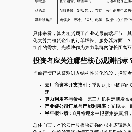
需求层
算力租赁、智算中心
大模型加速落地
供给层
AI服务器、GPU芯片、存储
云厂商集中采购
基础设施层
光模块、液冷、PCB、电源
数据中心扩容带
具体来看，算力租赁属于产业链最前端环节，其
化为算力租赁企业的订单增长。服务器方面，A
组件的需求。光模块作为算力集群内部长距离互
投资者应关注哪些核心观测指标
当前行情已从普涨进入结构性分化阶段，投资者
云厂商资本开支指引
：季度财报中披露的
速。
算力利用率与价格
：第三方机构定期发布
产业链公司订单与产能利用率
：光模块、
半年报业绩
：8月将迎来中报密集披露期
总体而言，本轮云计算板块走强的根本逻辑是A
争加剧，估值偏高和业绩不及预期的风险也在累