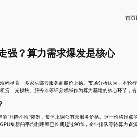
首页
走强？算力需求爆发是核心
涨幅显著，多家头部云服务商股价上扬。市场分析认为，本轮行
租赁、光模块、服务器等细分领域作为算力基建的核心环节，有
？
十年的“只降不涨”惯例，集体上调公有云服务价格。这一价格拐
GPU集群的平均利用率已长期超过90%，企业排队等待算力资