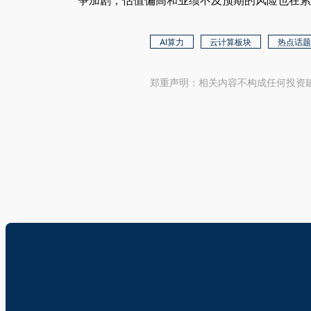
AI算力
云计算板块
热点话题
郑重声明：相关内容不构成任何投资