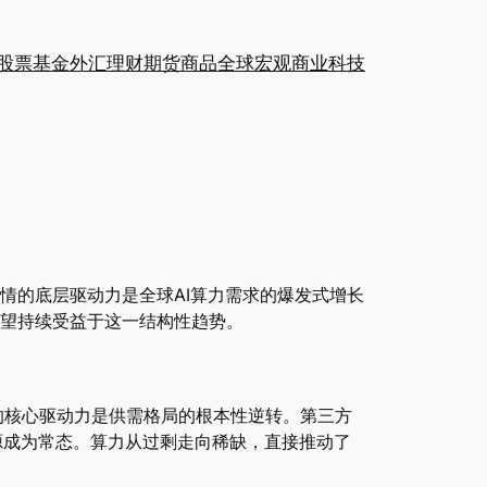
股票
基金
外汇
理财
期货
商品
全球
宏观
商业
科技
情的底层驱动力是全球AI算力需求的爆发式增长
望持续受益于这一结构性趋势。
点的核心驱动力是供需格局的根本性逆转。第三方
源成为常态。算力从过剩走向稀缺，直接推动了