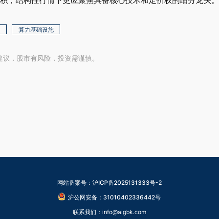
算力基础设施
建议，股市有风险，投资需谨慎。
网站备案号：沪ICP备2025131333号-2
沪公网安备：31010402336442号
联系我们：info@aigbk.com