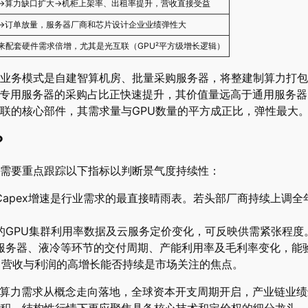
→算力缺口扩大→机柜上架率、出租率提升，营收直接受益
→订单放量，服务器厂商和芯片设计企业业绩弹性大
来配套硬件需求倍增，尤其是光互联（GPU²平方级增长逻辑）
业务模式是自建智算机房、批量采购服务器，将整建制算力打包
I专用服务器的采购占比正快速提升，其价值量远高于通用服务
联的核心部件，其需求量与GPU数量的平方成正比，弹性最大
？
需要重点跟踪以下指标以判断景气度持续性：
Capex增速是行业需求的最直接晴雨表。若头部厂商持续上调
的GPU集群利用率数据及云服务定价变化，可反映供需紧张程度
服务器、液冷等环节的交付周期、产能利用率及毛利率变化，能
，营收与利润的高增长能否持续是市场关注的焦点。
I算力需求从概念走向落地，全球资本开支周期开启，产业链业
积，结构性行情下更应聚焦具备核心技术和定价权的细分龙头。