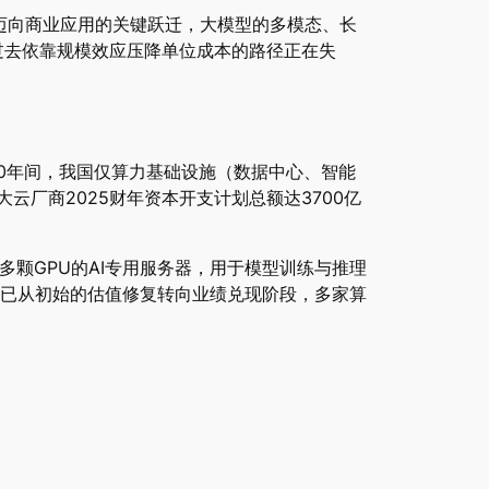
示迈向商业应用的关键跃迁，大模型的多模态、长
过去依靠规模效应压降单位成本的路径正在失
030年间，我国仅算力基础设施（数据中心、智能
云厂商2025财年资本开支计划总额达3700亿
颗GPU的AI专用服务器，用于模型训练与推理
已从初始的估值修复转向业绩兑现阶段，多家算