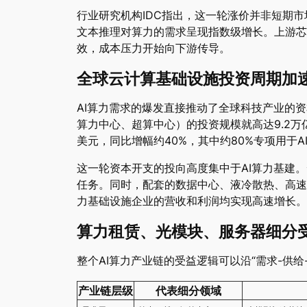
行业研究机构IDC指出，这一轮涨价并非短期市
文本推理对算力的需求呈现指数级增长。上游芯
效，成本压力开始向下游传导。
全球云计算基础设施投资周期加
AI算力需求的爆发直接推动了全球科技产业的资本
算力中心、超算中心）的投资规模就高达9.2万
美元，同比增幅约40%，其中约80%专项用于A
这一轮资本开支的投向高度集中于AI算力基建
任务。同时，配套的数据中心、液冷散热、高速
力基础设施企业的营收和利润均实现高速增长。
算力租赁、光模块、服务器细分
整个AI算力产业链的受益逻辑可以沿“需求-供给
产业链层级
代表细分领域