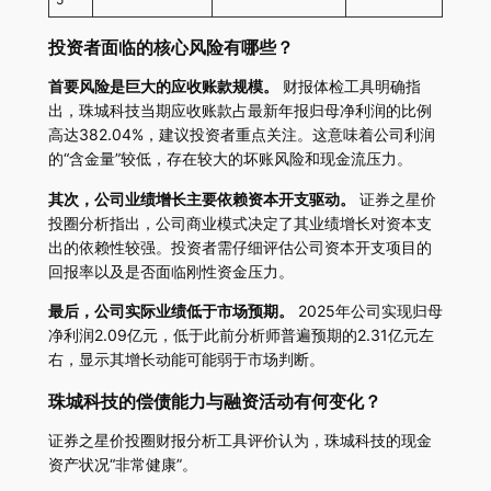
投资者面临的核心风险有哪些？
首要风险是巨大的应收账款规模。
财报体检工具明确指
出，珠城科技当期应收账款占最新年报归母净利润的比例
高达382.04%，建议投资者重点关注。这意味着公司利润
的“含金量”较低，存在较大的坏账风险和现金流压力。
其次，公司业绩增长主要依赖资本开支驱动。
证券之星价
投圈分析指出，公司商业模式决定了其业绩增长对资本支
出的依赖性较强。投资者需仔细评估公司资本开支项目的
回报率以及是否面临刚性资金压力。
最后，公司实际业绩低于市场预期。
2025年公司实现归母
净利润2.09亿元，低于此前分析师普遍预期的2.31亿元左
右，显示其增长动能可能弱于市场判断。
珠城科技的偿债能力与融资活动有何变化？
证券之星价投圈财报分析工具评价认为，珠城科技的现金
资产状况“非常健康”。