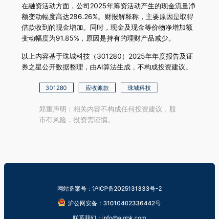
在融资活动方面，公司2025年筹资活动产生的现金流量净
额变动幅度高达286.26%。财报解释称，主要原因是取得
借款收到的现金增加。同时，现金及现金等价物净增加额
变动幅度为91.85%，原因是持有的理财产品减少。
以上内容基于珠城科技（301280）2025年年度报告及证
券之星公开数据整理，由AI算法生成，不构成投资建议。
301280
应收账款
珠城科技
郑重声明：相关内容不构成任何投资建议，股
市有风险，投资需谨慎。
网站备案号：沪ICP备2025131333号-2
沪公网安备：31010402336442号
联系我们：info@aigbk.com