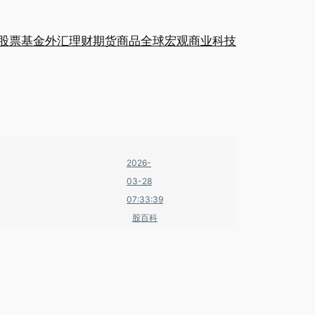
股票
基金
外汇
理财
期货
商品
全球
宏观
商业
科技
2026-
03-28
07:33:39
股百科