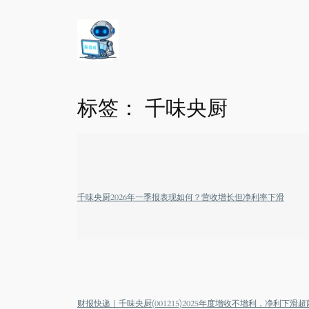
标签：
千味央厨
千味央厨2026年一季报表现如何？营收增长但净利率下滑
财报快递｜千味央厨(001215)2025年度增收不增利，净利下滑