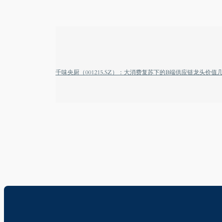
千味央厨（001215.SZ）：大消费复苏下的B端供应链龙头价值