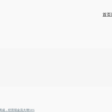
首页
超两成，经营现金流大增58%