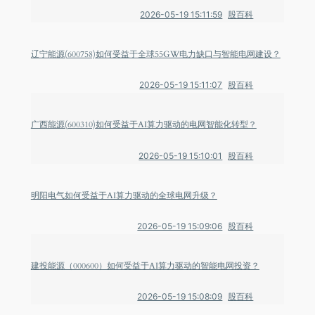
2026-05-19 15:11:59
股百科
辽宁能源(600758)如何受益于全球55GW电力缺口与智能电网建设？
2026-05-19 15:11:07
股百科
广西能源(600310)如何受益于AI算力驱动的电网智能化转型？
2026-05-19 15:10:01
股百科
明阳电气如何受益于AI算力驱动的全球电网升级？
2026-05-19 15:09:06
股百科
建投能源（000600）如何受益于AI算力驱动的智能电网投资？
2026-05-19 15:08:09
股百科