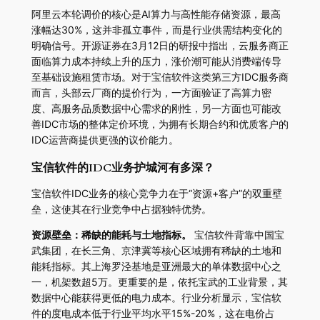
阿里云本轮调价的核心是AI算力与高性能存储资源，最高
涨幅达30%，这并非孤立事件，而是行业供需结构变化的
明确信号。开源证券在3月12日的研报中指出，云服务商正
面临算力成本持续上升的压力，涨价潮可能从消费端传导
至基础设施租赁市场。对于宝信软件这类第三方IDC服务商
而言，头部云厂商的提价行为，一方面验证了高算力密
度、高服务品质数据中心需求的刚性，另一方面也可能改
善IDC市场的整体定价环境，为拥有长期合约和优质客户的
IDC运营商提供更强的议价能力。
宝信软件的IDC业务护城河有多深？
宝信软件IDC业务的核心竞争力在于“资源+客户”的双重壁
垒，这使其在行业竞争中占据独特优势。
资源壁垒：稀缺的能耗与土地指标。
宝信软件背靠中国宝
武集团，在长三角、京津冀等核心区域拥有稀缺的土地和
能耗指标。其上海罗泾基地是亚洲最大的单体数据中心之
一，机架数超5万。更重要的是，依托宝武的工业背景，其
数据中心能获得更低的电力成本。行业分析显示，宝信软
件的度电成本低于行业平均水平15%-20%，这在电价占