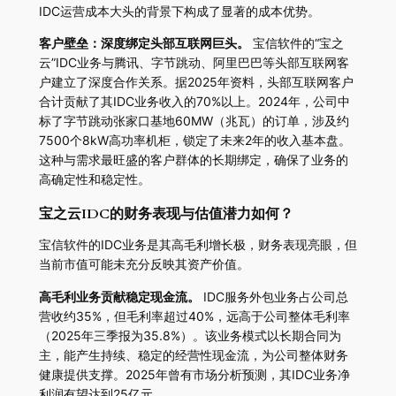
IDC运营成本大头的背景下构成了显著的成本优势。
客户壁垒：深度绑定头部互联网巨头。
宝信软件的“宝之
云”IDC业务与腾讯、字节跳动、阿里巴巴等头部互联网客
户建立了深度合作关系。据2025年资料，头部互联网客户
合计贡献了其IDC业务收入的70%以上。2024年，公司中
标了字节跳动张家口基地60MW（兆瓦）的订单，涉及约
7500个8kW高功率机柜，锁定了未来2年的收入基本盘。
这种与需求最旺盛的客户群体的长期绑定，确保了业务的
高确定性和稳定性。
宝之云IDC的财务表现与估值潜力如何？
宝信软件的IDC业务是其高毛利增长极，财务表现亮眼，但
当前市值可能未充分反映其资产价值。
高毛利业务贡献稳定现金流。
IDC服务外包业务占公司总
营收约35%，但毛利率超过40%，远高于公司整体毛利率
（2025年三季报为35.8%）。该业务模式以长期合同为
主，能产生持续、稳定的经营性现金流，为公司整体财务
健康提供支撑。2025年曾有市场分析预测，其IDC业务净
利润有望达到25亿元。