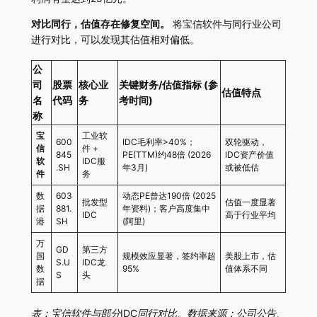
对比同行，估值存在修复空间。
将宝信软件与同行业公司
进行对比，可以发现其估值相对偏低。
公
司
股票
核心业
关键财务/估值指标 (参
估值特点
名
代码
务
考时间)
称
宝
工业软
600
IDC毛利率>40%；
双轮驱动，
信
件 +
845
PE(TTM)约48倍 (2026
IDC资产价值
软
IDC服
.SH
年3月)
或被低估
件
务
数
603
动态PE曾达190倍 (2025
批发型
估值一度显著
据
881.
年资料)；客户高度集中
IDC
高于行业平均
港
SH
(阿里)
万
GD
第三方
国
规模效应显著，签约率超
美股上市，估
S.U
IDC龙
数
95%
值体系不同
S
头
据
表：宝信软件与部分IDC同行对比。数据来源：公司公告、