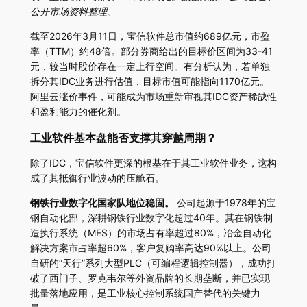
公开市场资料整理。
截至2026年3月11日，宝信软件总市值约689亿元，市盈
率（TTM）约48倍。部分券商给出的目标价区间为33-41
元，较当时股价存在一定上行空间。有分析认为，若单独
拆分其IDC业务进行估值，目标市值可能指向1170亿元。
阿里云涨价事件，可能成为市场重新审视其IDC资产稀缺性
和盈利能力的催化剂。
工业软件基本盘能否支撑其穿越周期？
除了IDC，宝信软件更深的根基在于其工业软件业务，这构
成了其抵御行业波动的压舱石。
钢铁行业数字化国家队地位稳固。
公司起源于1978年的宝
钢自动化部，深耕钢铁行业数字化超过40年。其在钢铁制
造执行系统（MES）的市场占有率超过80%，冶金自动化
解决方案市占率超60%，客户复购率高达90%以上。公司
自研的“天行”系列大型PLC（可编程逻辑控制器），成功打
破了西门子、罗克韦尔等外资品牌的长期垄断，并已实现
批量落地应用，是工业核心控制系统国产替代的关键力