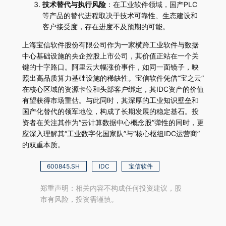
技术替代与执行风险
：在工业软件领域，国产PLC
等产品的替代进程取决于技术可靠性、生态建设和
客户接受度，存在进度不及预期的可能。
上海宝信软件股份有限公司作为一家横跨工业软件与数据
中心基础设施的央企控股上市公司，其价值正站在一个关
键的十字路口。阿里云大幅涨价事件，如同一面镜子，映
照出高品质算力基础设施的稀缺性。宝信软件凭借“宝之云”
在核心区域的资源卡位和头部客户绑定，其IDC资产的价值
有望获得市场重估。与此同时，其深厚的工业知识壁垒和
国产化替代的领军地位，构成了长期发展的稳定基石。投
资者在关注其作为“云计算数据中心概念股”弹性的同时，更
应深入理解其“工业数字化国家队”与“核心枢纽IDC运营商”
的双重本质。
600845.SH
IDC
宝信软件
郑重声明：相关内容不构成任何投资建议，股
市有风险，投资需谨慎。