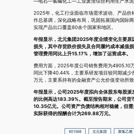
—电石—氯碱化工—工业废渣综合利用生产水泥
2025年，化工行业面临市场需求波动、产品
作总基调，深化战略布局，巩固拓展国内国际两
实现产品出口覆盖80余个国家和地区。
年报显示，北元集团2025年度业绩变化主要
损失，其中存货跌价损失及合同履约成本减值损失
管理费用同比上升15.17%，增加了运营成本。
费用方面，2025年度公司销售费用为4905.10万
同比下降40.44%，主要系研发项目较同期减少
万元，主要系持有的金融资产公允价值变动所致
年报显示，公司2025年度拟向全体股东每股派
的比例高达183.39%。截至报告期末，公司货
10.35亿元。公司资产负债结构相对稳健，但
实际获得的报酬合计为269.88万元。
601568
北元集团
聚氯乙烯