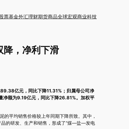
股票
基金
外汇
理财
期货
商品
全球
宏观
商业
科技
利双降，净利下滑
9.38亿元，同比下降11.31%；归属母公司净
量净额为9.19亿元，同比下降26.81%。加权平
水泥的平均销售价格较上年同期下降所致。其中，
等产品的研发、生产和销售，形成了“煤—盐—发电