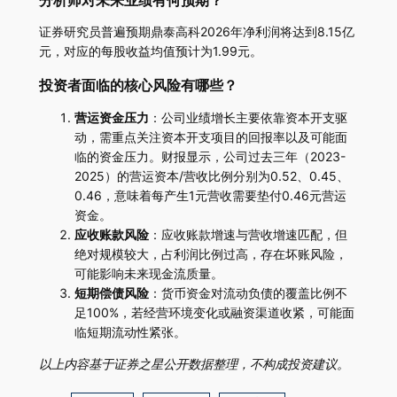
分析师对未来业绩有何预期？
证券研究员普遍预期鼎泰高科2026年净利润将达到8.15亿
元，对应的每股收益均值预计为1.99元。
投资者面临的核心风险有哪些？
营运资金压力
：公司业绩增长主要依靠资本开支驱
动，需重点关注资本开支项目的回报率以及可能面
临的资金压力。财报显示，公司过去三年（2023-
2025）的营运资本/营收比例分别为0.52、0.45、
0.46，意味着每产生1元营收需要垫付0.46元营运
资金。
应收账款风险
：应收账款增速与营收增速匹配，但
绝对规模较大，占利润比例过高，存在坏账风险，
可能影响未来现金流质量。
短期偿债风险
：货币资金对流动负债的覆盖比例不
足100%，若经营环境变化或融资渠道收紧，可能面
临短期流动性紧张。
以上内容基于证券之星公开数据整理，不构成投资建议。