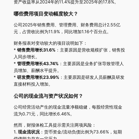
资产收益率从2024年的11.4%提升至2025年的17.8%。
哪些费用项目变动幅度较大？
公司2025年销售费用、管理费用、财务费用总计2.55亿
元，占营收比例为11.9%，同比增加1.16个百分点。
财务报表对变动较大的项目说明如下：
*
销售费用增长31.6%
：主要原因是营收规模扩张，销售投
入同步增长。
*
管理费用增长43.74%
：主要原因是业务扩张导致管理人
员增加、薪酬水平提升。
*
研发费用增长23.99%
：主要原因是研发人员薪酬及研发
直接材料投入增加。
公司的现金流与资产状况如何？
公司经营活动产生的现金流量净额稳健，每股经营性现金
流为0.71元，同比增长6.46%。
然而，财报体检工具提示需关注两项风险：
1.
现金流状况
：货币资金/流动负债比例为73.66%，短期
偿债能力存在一定压力。