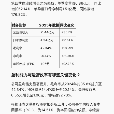
第四季度业绩增长尤为强劲，单季度营收6.86亿元，同比
增长52.14%；单季度归母净利润1.51亿元，同比激增
176.82%。
财务指标
2025年数据
同比变化
营业总收入
21.44亿元
+35.7%
归母净利润
4.34亿元
+91.14%
毛利率
42.34%
+18.29%
净利率
20.14%
+39.94%
每股收益（EPS）
1.06元
+92.73%
盈利能力与运营效率有哪些关键变化？
公司盈利能力显著提升。毛利率从2024年的35.8%提升至
42.34%，净利率从14.4%提升至20.14%。每股收益从
0.55元增长至1.06元，增幅达92.73%。
根据证券之星价投圈财报分析工具，公司去年的投入资本
回报率（ROIC）为14.51%，资本回报能力较强。净经营