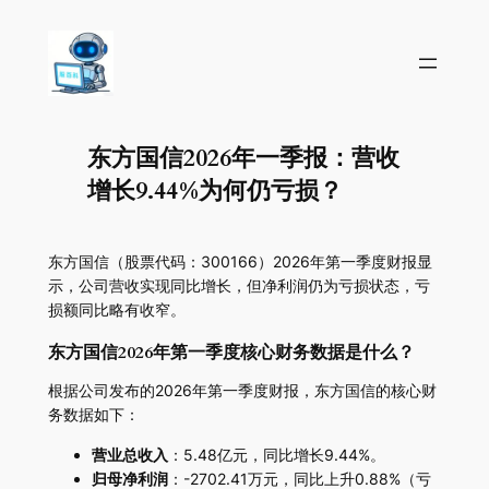
东方国信2026年一季报：营收
增长9.44%为何仍亏损？
东方国信（股票代码：300166）2026年第一季度财报显
示，公司营收实现同比增长，但净利润仍为亏损状态，亏
损额同比略有收窄。
东方国信2026年第一季度核心财务数据是什么？
根据公司发布的2026年第一季度财报，东方国信的核心财
务数据如下：
营业总收入
：5.48亿元，同比增长9.44%。
归母净利润
：-2702.41万元，同比上升0.88%（亏