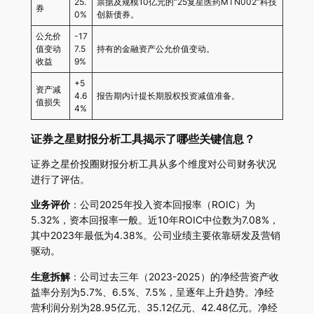
25.
票据及规模10亿元的“25复星医药MTN002”科技
券
0%
创新债券。
公允价
-17
值变动
7.5
持有的金融资产公允价值变动。
收益
9%
+5
资产减
4.6
报告期内计提长期股权投资减值准备。
值损失
4%
证券之星财报分析工具揭示了哪些关键信息？
证券之星价投圈财报分析工具从多个维度对公司财务状况
进行了评估。
业务评价
：公司2025年投入资本回报率（ROIC）为
5.32%，资本回报率一般。近10年ROIC中位数为7.08%，
其中2023年最低为4.38%。公司业绩主要依靠研发及营销
驱动。
生意拆解
：公司过去三年（2023-2025）的净经营资产收
益率分别为5.7%、6.5%、7.5%，呈逐年上升趋势。净经
营利润分别为28.95亿元、35.12亿元、42.48亿元。净经