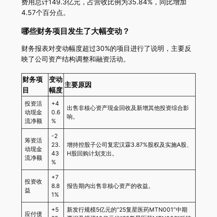
费用总计149.3亿元，占营收比例为35.84%，同比增加
4.57个百分点。
哪些财务项目发生了大幅变动？
财务报表对变动幅度超过30%的项目进行了说明，主要反
映了公司资产结构调整和融资活动。
财务项
变动
主要原因
目
幅度
投资活
+4
出售非核心资产现金回收及新增其他投资综合影
动现金
0.6
响。
流净额
%
-2
筹资活
23.
增持控股子公司复宏汉霖3.87%股权及实施A股、
动现金
43
H股回购计划支出。
流净额
%
+7
投资收
8.8
报告期内出售非核心资产的收益。
益
1%
+5
新发行规模5亿元的“25复星医药MTN001”中期
应付债