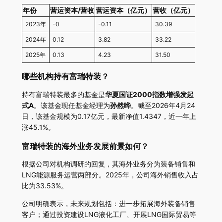
年份
营运资本/营收
营运资本（亿元）
营收（亿元）
2023年
-0
-0.11
30.39
2024年
0.12
3.82
33.22
2025年
0.13
4.23
31.50
哪些机构持有富瑞特装？
持有富瑞特装最多的基金是
华夏国证2000指数增强发起
式A
。该基金现任基金经理为
孙然晔
。截至2026年4月24
日，该基金规模为0.17亿元，最新净值1.4347，近一年上
涨45.1%。
富瑞特装的海外业务发展前景如何？
根据公司对机构调研的回复，其海外业务分为装备销售和
LNG能源服务运营两部分。2025年，公司海外销售收入占
比为33.53%。
公司明确表示，未来规划包括：进一步拓展海外装备销售
客户；通过投资建设LNG液化工厂、开展LNG国际贸易等