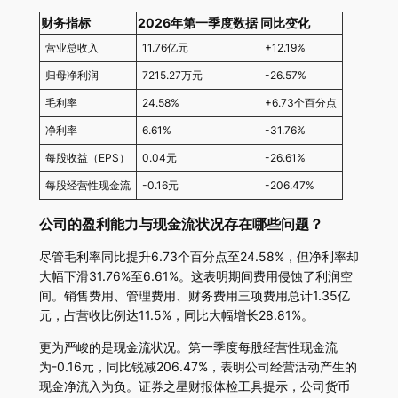
财务指标
2026年第一季度数据
同比变化
营业总收入
11.76亿元
+12.19%
归母净利润
7215.27万元
-26.57%
毛利率
24.58%
+6.73个百分点
净利率
6.61%
-31.76%
每股收益（EPS）
0.04元
-26.61%
每股经营性现金流
-0.16元
-206.47%
公司的盈利能力与现金流状况存在哪些问题？
尽管毛利率同比提升6.73个百分点至24.58%，但净利率却
大幅下滑31.76%至6.61%。这表明期间费用侵蚀了利润空
间。销售费用、管理费用、财务费用三项费用总计1.35亿
元，占营收比例达11.5%，同比大幅增长28.81%。
更为严峻的是现金流状况。第一季度每股经营性现金流
为-0.16元，同比锐减206.47%，表明公司经营活动产生的
现金净流入为负。证券之星财报体检工具提示，公司货币