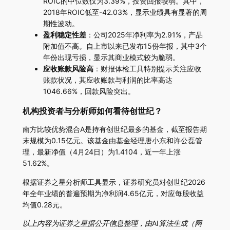
ROIC的中位数仅为3.39%，投资回报较弱。其中，
2018年ROIC低至-42.03%，显示业绩具有显著的周
期性波动。
盈利稳定性差
：公司2025年净利率为2.91%，产品
附加值不高。自上市以来已发布15份年报，其中3个
年份出现亏损，显示其商业模式较为脆弱。
应收账款风险高
：财报体检工具特别提示关注应收
账款状况，其应收账款与利润的比率高达
1046.66%，回款风险突出。
机构投资者与分析师如何看待创世纪？
南方比较优势混合A是持有创世纪最多的基金，截至报告期
末规模为0.15亿元。该基金由基金经理唐小东和许公磊管
理，最新净值（4月24日）为1.4104，近一年上涨
51.62%。
根据证券之星分析师工具显示，证券研究员对创世纪2026
年全年业绩的普遍预期为净利润4.65亿元，对应每股收益
均值0.28元。
以上内容为证券之星据公开信息整理，由AI算法生成（网