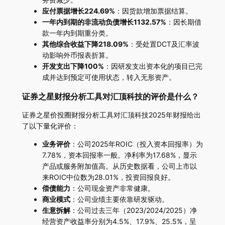
应付票据增长224.69%
：因货款增加票据结算。
一年内到期的非流动负债增长1132.57%
：因长期借
款一年内到期重分类。
其他综合收益下降218.09%
：受处置DCT及汇率波
动影响外币报表折算。
开发支出下降100%
：因研发支出资本化的项目已完
成并达到预定可使用状态，转入无形资产。
证券之星财报分析工具对汇顶科技的评价是什么？
证券之星价投圈财报分析工具对汇顶科技2025年财报给出
了以下量化评价：
业务评价
：公司2025年ROIC（投入资本回报率）为
7.78%，资本回报率一般。净利率为17.68%，显示
产品或服务附加值高。从历史数据看，公司上市以
来ROIC中位数为28.01%，投资回报良好。
偿债能力
：公司现金资产非常健康。
商业模式
：公司业绩主要依靠研发驱动。
生意拆解
：公司过去三年（2023/2024/2025）净
经营资产收益率分别为4.5%、17.9%、25.5%，呈