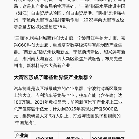
局，这是其产业布局的物理基础。“一港”指高水平建设中国
（浙江）自由贸易试验区，创自由贸易港。“两极”是增强杭
州、宁波两大都市区辐射带动作用，2023年两大都市区经
济总量占区域比重超过75%。
“三廊”包括杭州城西科创大走廊、宁波甬江科创大走廊、嘉
兴G60科创大走廊，重点培育数字经济与智能制造产业集
群。“四新区”指杭州钱塘新区、宁波前湾新区、绍兴滨海新
区、湖州南太湖新区，四大新区聚焦产城融合，布局先进
制造、新材料等六大高新产业。
大湾区形成了哪些世界级产业集群？
汽车制造是该区域最成熟的产业集群。宁波前湾新区聚集
上汽大众、吉利汽车等龙头企业，整车产能（含在建）达
180万辆。2021年数据显示，前湾新区汽车产业规上工业
总产值突破千亿元，计划到2025年实现总产值5000亿
元，集聚研发人才3万人以上，打造与德国狼堡相媲美的
“中国龙湾”。
产业集
核心区域
代表企业
2025年目标产值