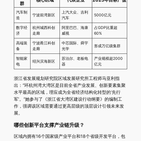
群
汽车制
上汽大众、吉利
宁波前湾新区
5000亿元
造
汽车
数字经
杭州城西科创
阿里巴巴、海康
占GDP比重超
济
走廊
威视
60%
高端装
宁波甬江科创
中芯国际、舜宇
形成万亿级集群
备
走廊
光学
智能家
苏泊尔、老板电
产业规模超2000
绍兴滨海新区
电
器
亿元
浙江省发展规划研究院区域发展研究所工程师马亚利指
出：“环杭州湾大湾区是目前全省产业发展、创新要素集聚
水平最高的区域，理应成为全省经济结构化转型的‘先行
军’。”她参与了《浙江省大湾区建设行动纲要》的编制工
作，强调该区域需要通过更高层级的顶层设计引领未来发
展。
哪些创新平台支撑产业链升级？
区域内拥有16个国家级产业平台和18个省级开发平台，包