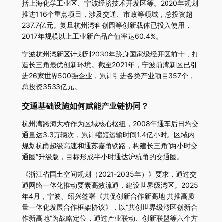
括上海化学工业区、宁波经济技术开发区等。2020年规划
推进116个重点项目，涉及交通、市政等领域，总投资超
237.7亿元。复旦杭州湾科创园等创新载体已投入使用，
2017年规模以上工业新产品产值率达60.4%。
宁波杭州湾新区计划到2030年跻身国家级经开区前十，打
造长三角最优创新环境。截至2021年，宁波前湾新区已引
进26家世界500强企业，累计引进各类产业项目357个，
总投资3533亿元。
交通基础设施如何赋能产业链协同？
杭州湾跨海大桥作为区域核心枢纽，2008年通车后日均交
通量达3.3万辆次，累计缩短运输时间1.4亿小时。区域内
规划杭甬超级高速和通苏嘉甬铁路，构建长三角“两小时交
通圈”升级版，目标形成半小时通达沪杭甬的交通圈。
《浙江省国土空间规划（2021-2035年）》要求，通过交
通网络一体化推动要素高效流通，建设世界级湾区。2025
年4月，宁波、绍兴签署《共促创新合作新高地 共推高质
量一体化发展合作框架协议》，以“共创世界级湾区创新合
作新高地”为战略定位，通过产业联动、创新联盟等六个方