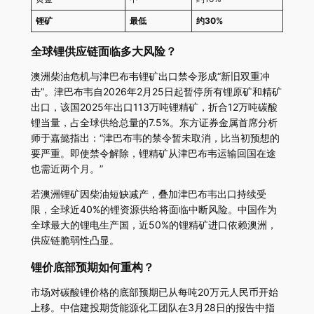
锂矿
最低
约30%
全球锂供应链面临多大风险？
澳洲柴油危机与津巴布韦锂矿出口禁令形成“新旧双重冲
击”。津巴布韦自2026年2月25日起暂停所有锂原矿和精矿
出口，该国2025年出口113万吨锂精矿，折合12万吨碳酸
锂当量，占全球供给总量的7.5%。东方证券金属首席分析
师于嘉懿指出：“津巴布韦的禁令暂未取消，比当初预想的
要严重。即使禁令解除，锂精矿从津巴布韦运输回国在途
也需近两个月。”
若澳洲锂矿因柴油短缺减产，叠加津巴布韦出口持续受
限，全球近40%的锂资源供给将面临中断风险。中国作为
全球最大的锂电生产国，近50%的锂精矿进口依赖澳洲，
供应链脆弱性凸显。
锂价底部预期如何重构？
市场对碳酸锂价格的底部预期已从每吨20万元人民币开始
上移。中信建投期货能源化工团队在3月28日的报告中指