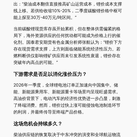
出：“柴油成本翻倍直接推高矿山运营成本，锂价成本支撑
线上移。若供给收缩10%-20%，二季度碳酸锂价格中枢可
能上探至30万-40万元/吨区间。”
当前碳酸锂现货库存虽开始累积，但在整体供需偏紧的格
局下，海外资源供应的任何扰动都可能成为价格上行的催
化剂。国泰君安期货有色金属分析师张航认为：“锂价下方
存在现货需求支撑，上方则面临储能系统经济性压力。若
燃料断供仅影响锂矿供应而未引发系统性衰退，锂价存在
突破年内高点的可能。”
下游需求是否足以消化涨价压力？
2026年一季度，全球锂电池订单正加速向中国集中。储
能、新能源乘用车、新能源重卡等场景均呈现旺盛需求。
高油价背景下，电动汽车的经济性优势进一步凸显，刺激
了终端消费。然而，锂价过快上涨可能侵蚀电池制造环节
的利润，并最终传导至终端产品价格。
这场危机会持续多久？
柴油供应链的恢复取决于中东冲突的演变和全球航运物流