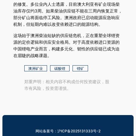
的修复。多位业内人士透露，目前澳大利亚有矿企现场柴
油库存仅约3周。如果柴油供应链不能在三周内恢复正常，
部分矿山将面临停工风险。澳洲政府已启动能源应急响应
机制，但短期内难以改变依赖进口的能源结构。
这场始于澳洲柴油短缺的供应链危机，正在重塑全球锂资
源的定价逻辑和供应安全格局。对于高度依赖进口资源的
中国锂电产业而言，构建多元化、韧性的供应链已成为迫
在眉睫的战略课题。
澳洲矿业
碳酸锂
锂矿
郑重声明：相关内容不构成任何投资建议，股
市有风险，投资需谨慎。
网站备案号：沪ICP备2025131333号-2