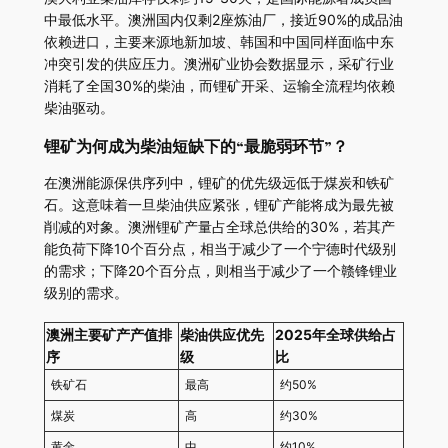
中最低水平。澳洲国内仅剩2座炼油厂，接近90%的成品油
依赖进口，主要来源地新加坡、韩国和中国同样面临中东
冲突引发的供应压力。澳洲矿业协会数据显示，采矿行业
消耗了全国30%的柴油，而锂矿开采、运输全流程均依赖
柴油驱动。
锂矿为何成为柴油短缺下的“最脆弱环节”？
在澳洲能源保供序列中，锂矿的优先级远低于煤炭和铁矿
石。这意味着一旦柴油供应紧张，锂矿产能将成为最先被
削减的对象。澳洲锂矿产量占全球总供给的30%，若其产
能负荷下降10个百分点，相当于减少了一个宁德时代级别
的需求；下降20个百分点，则相当于减少了一个赣锋锂业
级别的需求。
澳洲主要矿产产值排
柴油供应优先
2025年全球供给占
序
级
比
铁矿石
最高
约50%
煤炭
高
约30%
黄金
中
约10%