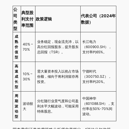
公
典型股
司
代表公司（2024年
利支付
政策逻辑
类
数据）
率范围
型
成
熟
业务稳定，现金流充沛，以
长江电力
40% –
价
高分红回报股东，提升股东
（600900.SH），
70%
值
总回报（TSR）。
支付率约65%。
型
高
速
需大量资本投入以抢占市场
宁德时代
10% –
成
份额，倾向于将利润留存再
（300750.SZ），
30%
长
投资。
支付率约20%。
型
周
中国神华
期
分红随行业景气度和公司盈
波动较
（601088.SH），支
波
利水平大幅波动，可能采用
大
付率在50%-70%间
动
特殊股息。
波动。
型