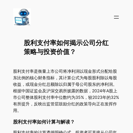
股利支付率如何揭示公司分红
策略与投资价值？
股利支付率是衡量上市公司将净利润以现金形式分配给股
东比例的核心财务指标，其计算公式为每股股利除以每股
收益，或现金分红总额除以归属于母公司股东的净利润。
根据中国证监会及沪深交易所披露的数据，2024年A股上
市公司整体股利支付率中位数约为35%，较2023年的32%
有所提升，反映出监管层鼓励分红的政策导向正在发挥作
用。
股利支付率如何计算与解读？
股利支付率的计算遵循明确公式，投资者可直接从公司年