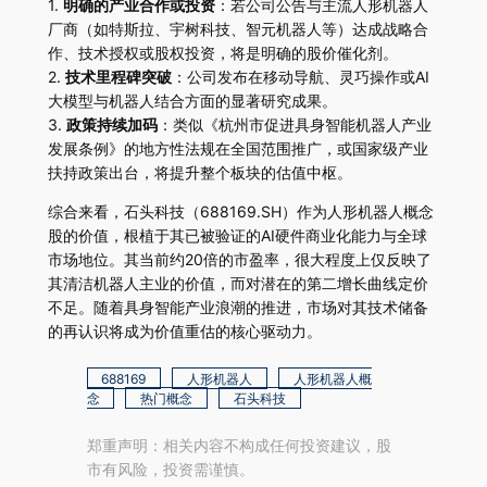
1.
明确的产业合作或投资
：若公司公告与主流人形机器人
厂商（如特斯拉、宇树科技、智元机器人等）达成战略合
作、技术授权或股权投资，将是明确的股价催化剂。
2.
技术里程碑突破
：公司发布在移动导航、灵巧操作或AI
大模型与机器人结合方面的显著研究成果。
3.
政策持续加码
：类似《杭州市促进具身智能机器人产业
发展条例》的地方性法规在全国范围推广，或国家级产业
扶持政策出台，将提升整个板块的估值中枢。
综合来看，石头科技（688169.SH）作为人形机器人概念
股的价值，根植于其已被验证的AI硬件商业化能力与全球
市场地位。其当前约20倍的市盈率，很大程度上仅反映了
其清洁机器人主业的价值，而对潜在的第二增长曲线定价
不足。随着具身智能产业浪潮的推进，市场对其技术储备
的再认识将成为价值重估的核心驱动力。
688169
人形机器人
人形机器人概
念
热门概念
石头科技
郑重声明：相关内容不构成任何投资建议，股
市有风险，投资需谨慎。