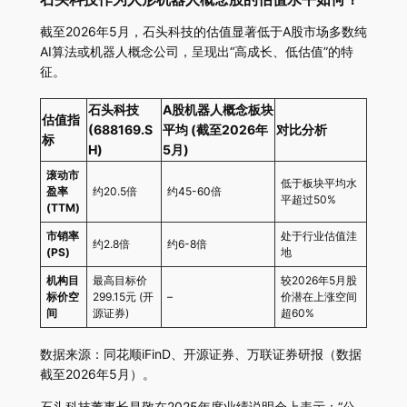
石头科技作为人形机器人概念股的估值水平如何？
截至2026年5月，石头科技的估值显著低于A股市场多数纯
AI算法或机器人概念公司，呈现出“高成长、低估值”的特
征。
石头科技
A股机器人概念板块
估值指
(688169.S
平均 (截至2026年
对比分析
标
H)
5月)
滚动市
低于板块平均水
盈率
约20.5倍
约45-60倍
平超过50%
(TTM)
市销率
处于行业估值洼
约2.8倍
约6-8倍
(PS)
地
机构目
最高目标价
较2026年5月股
标价空
299.15元 (开
–
价潜在上涨空间
间
源证券)
超60%
数据来源：同花顺iFinD、开源证券、万联证券研报（数据
截至2026年5月）。
石头科技董事长昌敬在2025年度业绩说明会上表示：“公