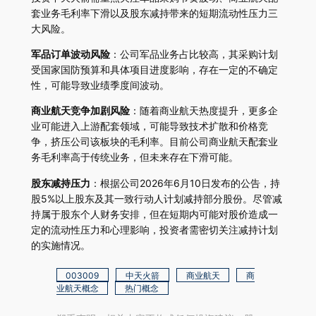
套业务毛利率下滑以及股东减持带来的短期流动性压力三
大风险。
军品订单波动风险
：公司军品业务占比较高，其采购计划
受国家国防预算和具体项目进度影响，存在一定的不确定
性，可能导致业绩季度间波动。
商业航天竞争加剧风险
：随着商业航天热度提升，更多企
业可能进入上游配套领域，可能导致技术扩散和价格竞
争，挤压公司该板块的毛利率。目前公司商业航天配套业
务毛利率高于传统业务，但未来存在下滑可能。
股东减持压力
：根据公司2026年6月10日发布的公告，持
股5%以上股东及其一致行动人计划减持部分股份。尽管减
持属于股东个人财务安排，但在短期内可能对股价造成一
定的流动性压力和心理影响，投资者需密切关注减持计划
的实施情况。
003009
中天火箭
商业航天
商
业航天概念
热门概念