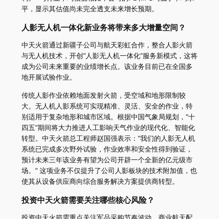
平，显示其估值尚未完全透支未来增长预期。
人影无人机一体化新业务将带来多大增量空间？
中天火箭通过新疆子公司与航天彩虹合作，整合人影火箭
与无人机技术，开创“人影无人机一体化”服务新模式，这将
成为公司未来重要的业绩增长点。该业务目前已在全国多
地开展试验作业。
传统人影作业依赖地面发射火箭，受空域和地形限制较
大。无人机人影系统可实现精准、灵活、安全的作业，特
别适用于复杂地形和城市区域。根据中国气象局规划，“十
四五”期间将大力推进人工影响天气作业的现代化、智能化
转型。中天火箭总工程师赵国强表示：“我们的人影无人机
系统已完成多次野外试验，作业效率和安全性得到验证，
预计未来三年该业务有望为公司开辟一个全新的亿元级市
场。” 这项业务不仅提升了公司人影板块的技术附加值，也
使其从设备供应商向综合服务解决方案提供商转型。
投资中天火箭需要关注哪些核心风险？
投资中天火箭需重点关注军品采购节奏波动、商业航天配