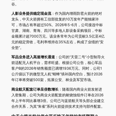
谷。
人影业务提供稳定现金流
：作为国内增雨防雹火箭的绝对
龙头，中天火箭拥有工信部批复的10万发年产能独家许
可，市场占有率超过50%。2026年5-6月，公司接连中标
甘肃、湖南、青海、四川等多地人影设备采购项目，中标
金额累计超7000万元。该业务常年为公司贡献3.5亿至4亿
元的稳定营收，毛利率维持在35%左右，构成了业绩的“安
全垫”。
军品业务进入高速增长通道
：公司的“天雷二号”小型制导火
箭适配无人机平台，需求旺盛。根据公司公告，核心军品
客户B的2026年销售额度已调增1936万元。同时，公司1
公斤级以下的微型无人机“蜻蜂”填补国内空白，预计2026
年订单将突破500架，拓展公安、林业及军贸市场。
商业航天配套订单呈倍数增长
：随着国内商业火箭发射进
入密集期，公司为商业火箭配套的耐烧蚀组件订单在2026
年上半年同比暴增3倍。公司已与蓝箭航天等头部企业建立
合作关系，为其“朱雀”系列火箭提供技术支持与部件配套。