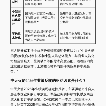
材料
自研率超80%
商业火箭公司订单
小型固
国内唯一实现20kg级以
适用于微小卫星发射、高
体火箭
下制导火箭（天雷二号）
空科学探测等商业航天细
总体设
规模化量产
分场景
计
将航天级炭/炭材料技术
军民技
技术复用能力强，能有效
延伸至光伏热场，成本仅
术转化
对冲单一行业周期波动
为进口产品50%
东方证券军工行业首席分析师李华明分析认为：“中天火箭
的炭/炭复合材料技术和小型火箭总体能力，与商业火箭公
司如蓝箭航天、星河动力等的需求高度匹配。随着国内商
业发射次数激增，上游核心材料与部件供应商将率先受
益。”
中天火箭2026年业绩反转的驱动因素是什么？
中天火箭2026年业绩实现确定性反转，主要驱动力来自人
影基本盘业务的订单放量、军品业务的持续增长以及商业
航天配套订单的爆发。公司2026年一季度已实现扭亏为
盈，结束了2025年因光伏炭炭材料周期下行带来的业绩低