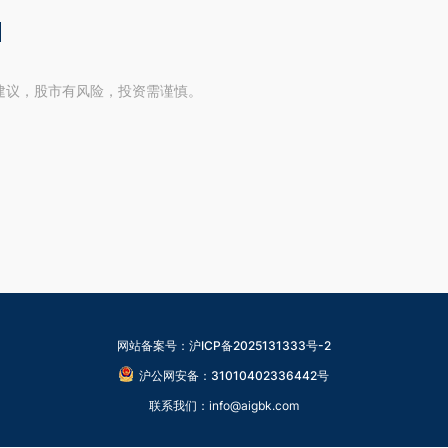
建议，股市有风险，投资需谨慎。
网站备案号：沪ICP备2025131333号-2
沪公网安备：31010402336442号
联系我们：info@aigbk.com