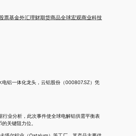
股票
基金
外汇
理财
期货
商品
全球
宏观
商业
科技
一体化龙头，云铝股份（000807.SZ）凭
根据行业分析，此次事件使全球电解铝供需平衡表
民币的关键阻力位。
尔铝业（Qatalum）等工厂，其产品主要供