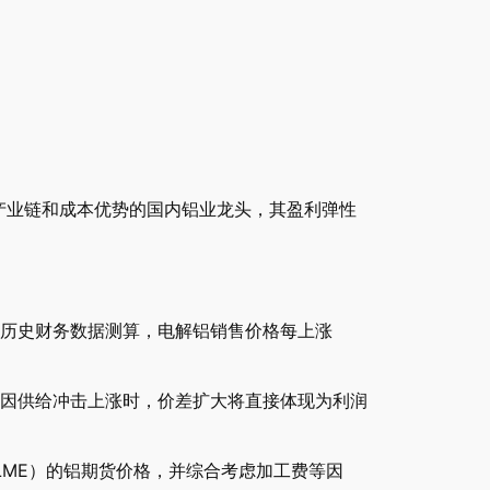
产业链和成本优势的国内铝业龙头，其盈利弹性
历史财务数据测算，电解铝销售价格每上涨
因供给冲击上涨时，价差扩大将直接体现为利润
LME）的铝期货价格，并综合考虑加工费等因