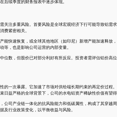
在后续季度的财务报表中逐步体现。
需关注多重风险。首要风险是全球宏观经济下行可能导致铝需求
消费紧密相关。
产能快速恢复，或全球其他地区（如印尼）新增产能加速释放，
动等，也是影响公司运营的内部变量。
中位数，但股价已对部分利好有所反应。投资者需评估铝价高位
性的一次暴露。它加速了市场对供给端长期约束的再定价过程。
束日益严格的全球背景下，公司的水电铝资产稀缺性价值有望得
，公司产业链一体化的抗风险能力和低碳属性，构成了其穿越周
据及行业政策变化，以平衡收益与风险。