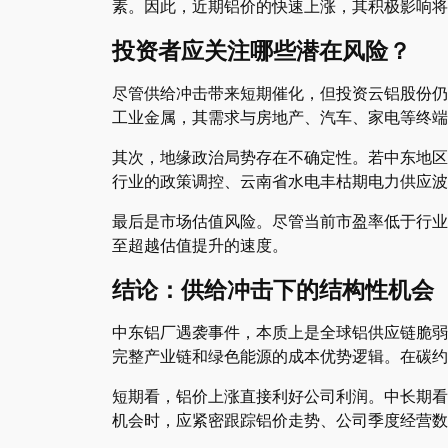
素。因此，近期铝价的快速上涨，其积极影响将
投资者应关注哪些潜在风险？
尽管供给冲击带来短期催化，但投资云铝股份仍
工业金属，其需求与房地产、汽车、家电等终端
其次，地缘政治局势存在不确定性。若中东地区
行业的政策调控、云南省水电丰枯期电力供应波
最后是市场估值风险。尽管当前市盈率低于行业
至超越估值提升的速度。
结论：供给冲击下的结构性机会
中东铝厂遇袭事件，本质上是全球铝供应链脆弱
完整产业链和绿色能源的成本优势逻辑。在碳约
短期看，铝价上涨直接利好公司利润。中长期看
机会时，应紧密跟踪铝价走势、公司季度经营数