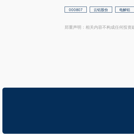
000807
云铝股份
电解铝
郑重声明：相关内容不构成任何投资