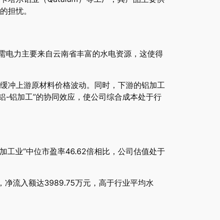
的担忧。
所需电力主要来自云南省丰富的水电资源，这使得
缓冲上游原材料价格波动。同时，下游的铝加工
铝-铝加工”的协同效应，使公司综合成本处于行
加工业”中位市盈率46.62倍相比，公司估值处于
流入额达3989.75万元，高于行业平均水