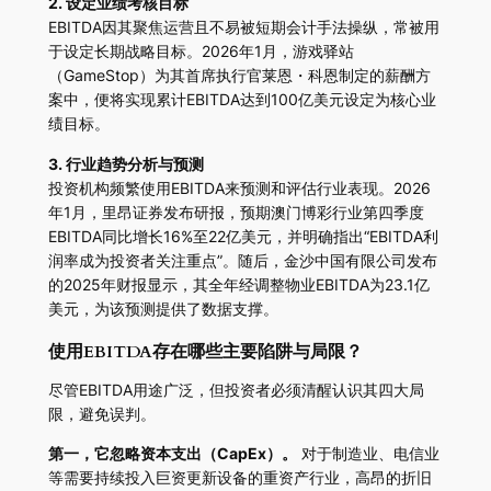
2. 设定业绩考核目标
EBITDA因其聚焦运营且不易被短期会计手法操纵，常被用
于设定长期战略目标。2026年1月，游戏驿站
（GameStop）为其首席执行官莱恩・科恩制定的薪酬方
案中，便将实现累计EBITDA达到100亿美元设定为核心业
绩目标。
3. 行业趋势分析与预测
投资机构频繁使用EBITDA来预测和评估行业表现。2026
年1月，里昂证券发布研报，预期澳门博彩行业第四季度
EBITDA同比增长16%至22亿美元，并明确指出“EBITDA利
润率成为投资者关注重点”。随后，金沙中国有限公司发布
的2025年财报显示，其全年经调整物业EBITDA为23.1亿
美元，为该预测提供了数据支撑。
使用EBITDA存在哪些主要陷阱与局限？
尽管EBITDA用途广泛，但投资者必须清醒认识其四大局
限，避免误判。
第一，它忽略资本支出（CapEx）。
对于制造业、电信业
等需要持续投入巨资更新设备的重资产行业，高昂的折旧