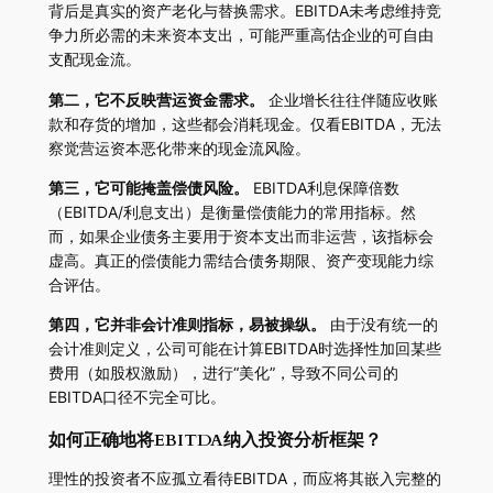
背后是真实的资产老化与替换需求。EBITDA未考虑维持竞
争力所必需的未来资本支出，可能严重高估企业的可自由
支配现金流。
第二，它不反映营运资金需求。
企业增长往往伴随应收账
款和存货的增加，这些都会消耗现金。仅看EBITDA，无法
察觉营运资本恶化带来的现金流风险。
第三，它可能掩盖偿债风险。
EBITDA利息保障倍数
（EBITDA/利息支出）是衡量偿债能力的常用指标。然
而，如果企业债务主要用于资本支出而非运营，该指标会
虚高。真正的偿债能力需结合债务期限、资产变现能力综
合评估。
第四，它并非会计准则指标，易被操纵。
由于没有统一的
会计准则定义，公司可能在计算EBITDA时选择性加回某些
费用（如股权激励），进行“美化”，导致不同公司的
EBITDA口径不完全可比。
如何正确地将EBITDA纳入投资分析框架？
理性的投资者不应孤立看待EBITDA，而应将其嵌入完整的