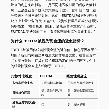
带来的利息支出影响；二是不同地区或时期的税收政策影
响；三是企业资产投入方式和会计政策（如折旧年限）差
异带来的折旧与摊销影响。这使得EBITDA能够更纯粹地反
映企业主营业务的“造血”能力。投资银行里昂证券分析师张
伟明指出：“在分析澳门博彩、酒店运营等重资产行业时，
EBITDA是穿透账面亏损、看清运营现金流的首要工具。”
为什么EBITDA被视为现金流的近似指标？
EBITDA常被用作经营性现金流的近似值，核心原因在于它
加回了折旧与摊销这两项最大的非现金支出。在营运资本
（如应收账款、存货）保持相对稳定的理想假设下，企业
的经营性现金净流入约等于EBITDA。
指标对比维度
EBITDA
经营性现金流
包含非现金支出
加回折旧与摊销
已扣除所有现金收支
是，剔除利息与
是，反映全部经营活
反映核心运营
税
动
受营运资本变动影
否
是，影响显著
响