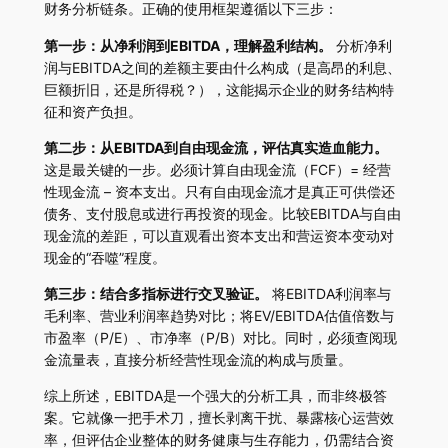
财务分析链条。正确的使用框架遵循以下三步：
第一步：从净利润到EBITDA，理解盈利结构。
分析净利
润与EBITDA之间的差额主要由什么构成（是高昂的利息、
巨额折旧，还是所得税？），这能揭示企业的财务结构特
征和资产负担。
第二步：从EBITDA到自由现金流，评估真实造血能力。
这是最关键的一步。必须计算自由现金流（FCF）= 经营
性现金流 – 资本支出。只有自由现金流才是真正可供偿还
债务、支付股息或进行再投资的现金。比较EBITDA与自由
现金流的差距，可以直观看出资本支出和营运资本变动对
现金的“吞噬”程度。
第三步：结合多指标进行交叉验证。
将EBITDA利润率与
毛利率、营业利润率趋势对比；将EV/EBITDA估值倍数与
市盈率（P/E）、市净率（P/B）对比。同时，必须查阅现
金流量表，直接分析经营性现金流的构成与质量。
综上所述，EBITDA是一个强大的分析工具，而非终极答
案。它就像一把手术刀，擅长剥离干扰、暴露核心运营效
率，但评估企业整体的财务健康与生存能力，仍需结合资