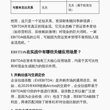
无关（属于投资活
与资本支出关系
无关
动）
然而，这只是一个近似关系。资深财务顾问李静强调：
“EBITDA并非真正的现金流。它完全忽略了营运资本变动
（如存货积压、应收账款激增）对现金的巨大消耗。一家
EBITDA很高的公司，可能因为营运资本管理不善而陷入现
金流危机。”
EBITDA在实战中有哪些关键应用场景？
EBITDA在资本市场有三大核心应用场景，均基于其可比性
和对现金生成能力的指示作用。
1. 并购估值与交易定价
企业估值倍数（EV/EBITDA）是并购市场的通用语言。例
如，在2025年KKR收购Arctos的交易中，企业估值即基于
EBITDA按12倍的中值进行测算。该倍数之所以被广泛使
用，是因为企业价值（EV）包含了负债，而EBITDA剔除了
利息，两者匹配消除了财务杠杆对估值比较的干扰。