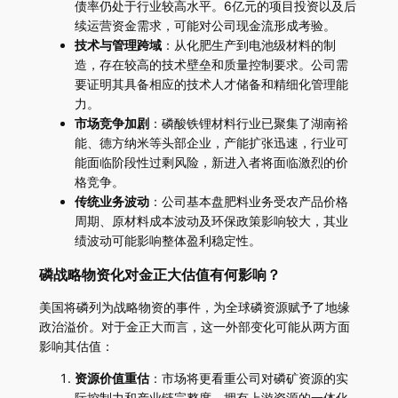
债率仍处于行业较高水平。6亿元的项目投资以及后
续运营资金需求，可能对公司现金流形成考验。
技术与管理跨域
：从化肥生产到电池级材料的制
造，存在较高的技术壁垒和质量控制要求。公司需
要证明其具备相应的技术人才储备和精细化管理能
力。
市场竞争加剧
：磷酸铁锂材料行业已聚集了湖南裕
能、德方纳米等头部企业，产能扩张迅速，行业可
能面临阶段性过剩风险，新进入者将面临激烈的价
格竞争。
传统业务波动
：公司基本盘肥料业务受农产品价格
周期、原材料成本波动及环保政策影响较大，其业
绩波动可能影响整体盈利稳定性。
磷战略物资化对金正大估值有何影响？
美国将磷列为战略物资的事件，为全球磷资源赋予了地缘
政治溢价。对于金正大而言，这一外部变化可能从两方面
影响其估值：
资源价值重估
：市场将更看重公司对磷矿资源的实
际控制力和产业链完整度。拥有上游资源的一体化