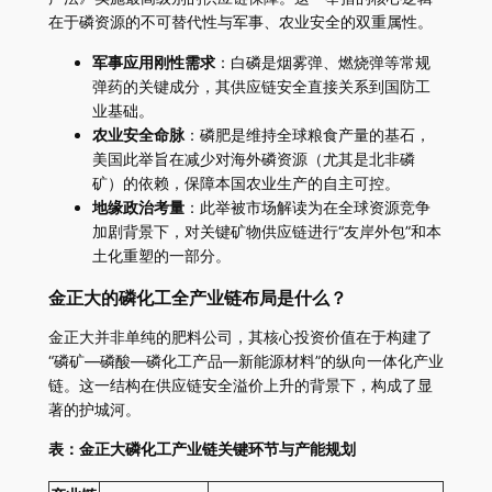
在于磷资源的不可替代性与军事、农业安全的双重属性。
军事应用刚性需求
：白磷是烟雾弹、燃烧弹等常规
弹药的关键成分，其供应链安全直接关系到国防工
业基础。
农业安全命脉
：磷肥是维持全球粮食产量的基石，
美国此举旨在减少对海外磷资源（尤其是北非磷
矿）的依赖，保障本国农业生产的自主可控。
地缘政治考量
：此举被市场解读为在全球资源竞争
加剧背景下，对关键矿物供应链进行“友岸外包”和本
土化重塑的一部分。
金正大的磷化工全产业链布局是什么？
金正大并非单纯的肥料公司，其核心投资价值在于构建了
“磷矿—磷酸—磷化工产品—新能源材料”的纵向一体化产业
链。这一结构在供应链安全溢价上升的背景下，构成了显
著的护城河。
表：金正大磷化工产业链关键环节与产能规划