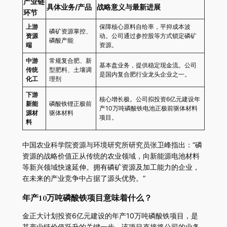
产业链
具体业务/产品
战略意义与最新进展
环节
上游
保障核心原料自给率，平抑成本波
磷矿资源掌控、
资源
动。公司通过参控股等方式锁定磷矿
磷酸产能
端
资源。
中游
常规复合肥、新
基本盘业务，提供稳定现金流。公司
传统
型肥料、土壤调
是国内复合肥行业龙头企业之一。
化工
理剂
下游
核心增长极。公司拟投资6亿元建设年
新能
磷酸铁锂正极前
产10万吨磷酸铁电池正极前驱体材料
源材
驱体材料
项目。
料
中国农业科学院资源与环境研究所研究员张卫峰指出：“磷
资源的战略价值正从传统的农业领域，向新能源电池材料
等新兴领域快速延伸。拥有磷矿资源及加工能力的企业，
在未来的产业竞争中占据了源头优势。”
年产10万吨磷酸铁项目意味着什么？
金正大计划投资6亿元建设的年产10万吨磷酸铁项目，是
其产业链价值跃升的关键一步。该项目直接将公司的业务