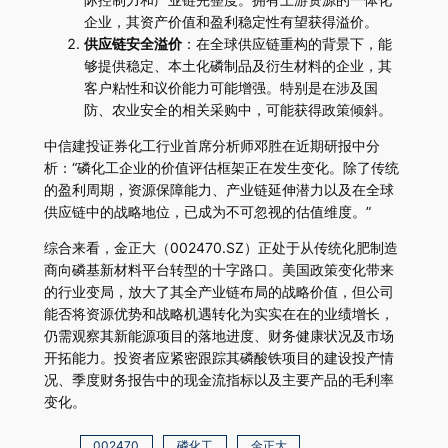
企业，其资产价值和盈利稳定性有望获得溢价。
供应链安全溢价
：在全球供应链重构的背景下，能
够提供稳定、本土化磷制品及衍生材料的企业，其
客户粘性和议价能力可能增强。特别是在涉及国
防、农业安全的相关采购中，可能获得政策倾斜。
中信建投证券化工行业首席分析师邓胜在近期研报中分
析：“磷化工企业的价值评估框架正在发生变化。除了传统
的盈利周期，资源保障能力、产业链延伸潜力以及在全球
供应链中的战略地位，已成为不可忽视的估值维度。”
综合来看，金正大（002470.SZ）正处于从传统化肥制造
商向磷基新材料平台转型的十字路口。美国政策变化带来
的行业变局，放大了其全产业链布局的战略价值，但公司
能否将资源优势和战略机遇转化为实实在在的业绩增长，
仍需观察其新能源项目的落地进度、财务健康状况及市场
开拓能力。投资者应紧密跟踪其磷酸铁项目的建设投产情
况、季度财务报告中的现金流指标以及主要产品的毛利率
变化。
002470
磷化工
金正大