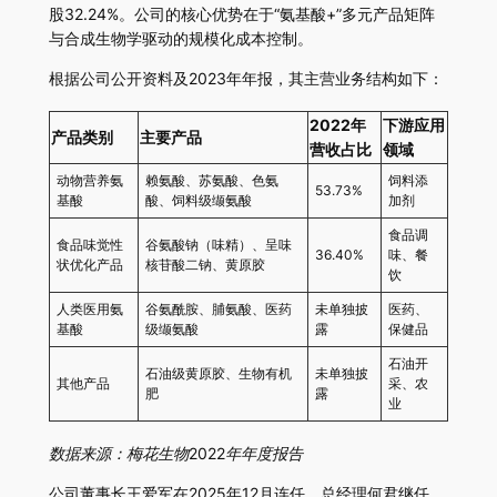
股32.24%。公司的核心优势在于“氨基酸+”多元产品矩阵
与合成生物学驱动的规模化成本控制。
根据公司公开资料及2023年年报，其主营业务结构如下：
2022年
下游应用
产品类别
主要产品
营收占比
领域
动物营养氨
赖氨酸、苏氨酸、色氨
饲料添
53.73%
基酸
酸、饲料级缬氨酸
加剂
食品调
食品味觉性
谷氨酸钠（味精）、呈味
36.40%
味、餐
状优化产品
核苷酸二钠、黄原胶
饮
人类医用氨
谷氨酰胺、脯氨酸、医药
未单独披
医药、
基酸
级缬氨酸
露
保健品
石油开
石油级黄原胶、生物有机
未单独披
其他产品
采、农
肥
露
业
数据来源：梅花生物2022年年度报告
公司董事长王爱军在2025年12月连任，总经理何君继任，