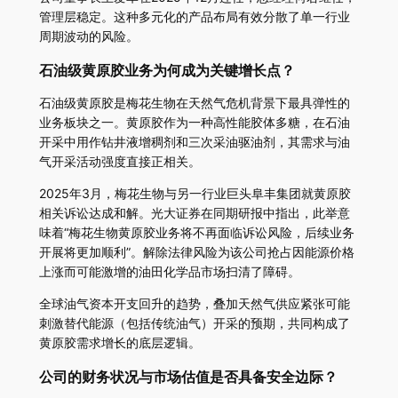
管理层稳定。这种多元化的产品布局有效分散了单一行业
周期波动的风险。
石油级黄原胶业务为何成为关键增长点？
石油级黄原胶是梅花生物在天然气危机背景下最具弹性的
业务板块之一。黄原胶作为一种高性能胶体多糖，在石油
开采中用作钻井液增稠剂和三次采油驱油剂，其需求与油
气开采活动强度直接正相关。
2025年3月，梅花生物与另一行业巨头阜丰集团就黄原胶
相关诉讼达成和解。光大证券在同期研报中指出，此举意
味着“梅花生物黄原胶业务将不再面临诉讼风险，后续业务
开展将更加顺利”。解除法律风险为该公司抢占因能源价格
上涨而可能激增的油田化学品市场扫清了障碍。
全球油气资本开支回升的趋势，叠加天然气供应紧张可能
刺激替代能源（包括传统油气）开采的预期，共同构成了
黄原胶需求增长的底层逻辑。
公司的财务状况与市场估值是否具备安全边际？