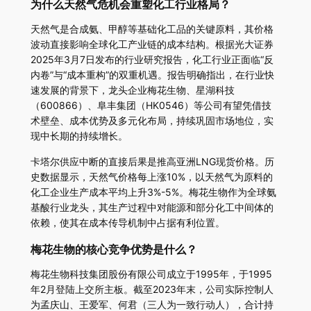
为什么天然气危机会重塑化工行业格局？
天然气是合成氨、甲醇等基础化工品的关键原料，其价格
波动直接影响全球化工产业链的成本结构。根据光大证券
2025年3月7日发布的行业研究报告，化工行业正面临“反
内卷”与“成本重构”的双重机遇。报告明确指出，在行业快
速发展的背景下，龙头企业梅花生物、星湖科技
（600866）、阜丰集团（HK0546）等公司有望凭借技
术壁垒、成本优势及多元化布局，持续巩固市场地位，实
现中长期的持续增长。
卡塔尔供应中断的直接后果是推高亚洲LNG现货价格。历
史数据显示，天然气价格每上涨10%，以天然气为原料的
化工企业生产成本平均上升3%-5%。梅花生物作为全球氨
基酸行业龙头，其生产过程中对能源和部分化工中间体的
依赖，使其在成本传导机制中占据有利位置。
梅花生物的核心竞争优势是什么？
梅花生物科技集团股份有限公司成立于1995年，于1995
年2月登陆上交所主板。截至2023年末，公司实际控制人
为孟庆山、王爱军、何君（三人为一致行动人），合计持