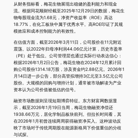
从财务指标看，梅花生物展现出稳健的盈利能力和现金
流。根据同花顺财经截至2025年12月29日的数据，梅花生
物每股现金流为1.68元，净资产收益率（ROE）高达
18.77%，在化工板块中属于优秀水平。高ROE印证了其规
模效应和成本控制能力的有效性。
在估值方面，截至2026年3月11日，公司股价在11元附近
震荡。以2022年归母净利润44.06亿元计算，历史市盈率
（PE）处于低位。公司管理层也通过实际行动表达信心：
根据2026年1月2日公告，梅花生物在2024年12月累计回
购公司股份1314.18万股，涉及资金约2.88亿元。2026年1
月14日进一步公告，部分高管拟增持3亿元至3.5亿元公司
股份。大规模的回购与增持计划，通常被市场解读为产业
资本认为公司价值被低估的信号。
融资市场数据则呈现短期博弈特征。东方财富网数据显
示，截至2026年1月19日当周，梅花生物融资净偿还
1938.66万元，居化学制品板块前列。但拉长时间看，其
在2026年1月初曾连续两周获得融资净买入。这种波动反
映了市场对于传统周期股在能源新格局下价值重估的分歧
与试探。