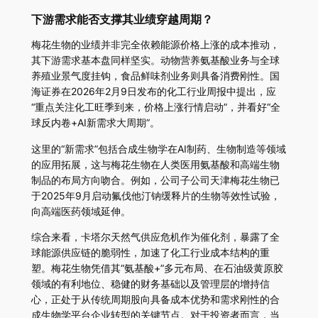
下游需求能否支撑其业绩穿越周期？
梅花生物的业绩并非完全依赖能源价格上涨的成本推动，
其下游需求基本盘同样坚实。动物营养氨基酸业务与全球
养殖业景气度挂钩，食品鲜味剂业务则具备消费刚性。国
海证券在2026年2月9日发布的化工行业周报中提出，应
“重点关注化工旺季到来，价格上涨行情启动”，并看好“全
球反内卷+AI新需求大周期”。
这里的“新需求”包括合成生物学在AI制药、生物制造等领域
的应用拓展，这与梅花生物在人类医用氨基酸和高端生物
制品的布局方向吻合。例如，公司子公司天津梅花生物已
于2025年9月启动氟伐他汀钠缓释片的生物等效性试验，
向高端医药领域延伸。
综合来看，卡塔尔天然气供应危机作为催化剂，暴露了全
球能源供应链的脆弱性，加速了化工行业成本结构的重
塑。梅花生物凭借其“氨基酸+”多元布局、在石油级黄原胶
领域的有利地位、稳健的财务基础以及管理层的增持信
心，正处于从传统周期股向具备成本优势和需求刚性的合
成生物学平台企业转型的关键节点。对于投资者而言，当