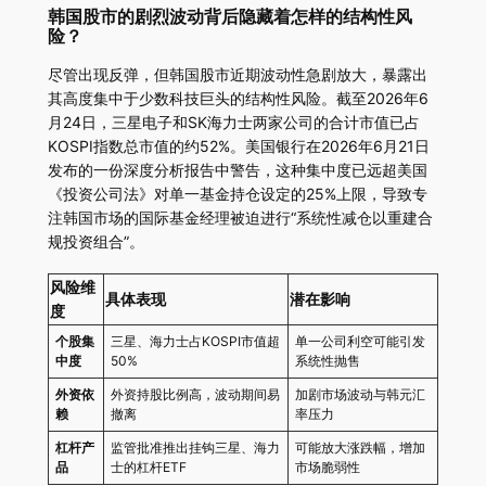
韩国股市的剧烈波动背后隐藏着怎样的结构性风
险？
尽管出现反弹，但韩国股市近期波动性急剧放大，暴露出
其高度集中于少数科技巨头的结构性风险。截至2026年6
月24日，三星电子和SK海力士两家公司的合计市值已占
KOSPI指数总市值的约52%。美国银行在2026年6月21日
发布的一份深度分析报告中警告，这种集中度已远超美国
《投资公司法》对单一基金持仓设定的25%上限，导致专
注韩国市场的国际基金经理被迫进行“系统性减仓以重建合
规投资组合”。
风险维
具体表现
潜在影响
度
个股集
三星、海力士占KOSPI市值超
单一公司利空可能引发
中度
50%
系统性抛售
外资依
外资持股比例高，波动期间易
加剧市场波动与韩元汇
赖
撤离
率压力
杠杆产
监管批准推出挂钩三星、海力
可能放大涨跌幅，增加
品
士的杠杆ETF
市场脆弱性