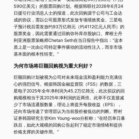
590亿美元）的股票回购计划。根据韩联社2026年6月24
日援引行业消息人士的报道，此次回购源于公司与工会达
成的协议，需以公司股票形式发放专项绩效奖金。三星电
子预计税后需发放约93万亿韩元（约4112亿元人民币）的
股票奖金，因此需要通过回购弥补库存股缺口。摩根士丹
利亚洲股票策略师Chetan Seth在当日报告中指出：“这本
质上是一次由公司特定事件驱动的流动性注入，而非市场
基本面的根本性转变。”
为何市场将巨额回购视为重大利好？
巨额回购计划被视为公司对未来现金流和盈利能力充满信
心的强烈信号。根据韩国金融监督院（FSS）的数据，三
星电子2025年全年净利润为45.2万亿韩元，此次拟议的回
购规模相当于其2025年净利润的近两倍。此举不仅直接减
少了市场流通股数量，理论上将提升每股收益（EPS），
还向市场传递了管理层认为当前股价被低估的判断。野村
证券韩国研究主管Kim Young-woo分析称：“在经历单日暴
跌后，如此大规模的回购公告起到了稳定市场情绪和提供
价格支撑的关键作用。”