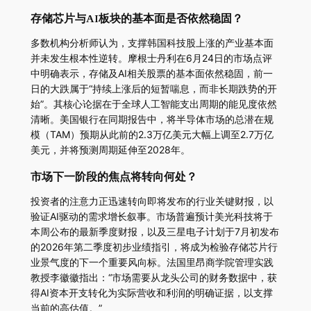
存储芯片与AI板块的基本面是否依然稳固？
多数机构分析师认为，支撑韩国科技股上涨的产业基本面
并未发生根本性逆转。摩根士丹利在6月24日的市场点评
中明确表示，存储及AI相关股票的基本面依然稳固，前一
日的大跌属于“持续上涨后的短暂喘息，而非长期跌势的开
始”。其核心论据在于全球人工智能支出周期的能见度依然
清晰。美国银行在同期报告中，将半导体市场的总潜在规
模（TAM）预期从此前的2.3万亿美元大幅上调至2.7万亿
美元，并将预测周期延伸至2028年。
市场下一阶段的焦点将转向何处？
投资者的注意力正迅速转向即将发布的行业关键财报，以
验证AI驱动的需求增长叙事。市场普遍预计美光科技将于
本周公布的最新季度财报，以及三星电子计划于7月初发布
的2026年第二季度初步业绩指引，将成为检验存储芯片行
业景气度的下一个重要风向标。法国里昂商学院管理实践
教授李徽徽指出：“市场需要从龙头公司的财务数据中，获
得AI资本开支转化为实际营收和利润的明确证据，以支撑
当前的高估值。”