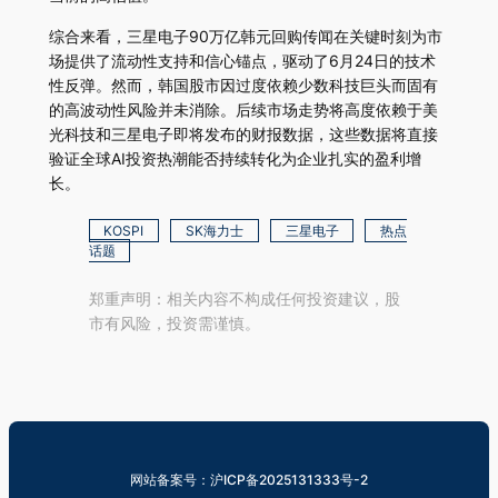
综合来看，三星电子90万亿韩元回购传闻在关键时刻为市
场提供了流动性支持和信心锚点，驱动了6月24日的技术
性反弹。然而，韩国股市因过度依赖少数科技巨头而固有
的高波动性风险并未消除。后续市场走势将高度依赖于美
光科技和三星电子即将发布的财报数据，这些数据将直接
验证全球AI投资热潮能否持续转化为企业扎实的盈利增
长。
KOSPI
SK海力士
三星电子
热点
话题
郑重声明：相关内容不构成任何投资建议，股
市有风险，投资需谨慎。
网站备案号：沪ICP备2025131333号-2