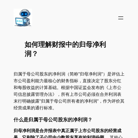
如何理解财报中的归母净利
润？
归属于母公司股东的净利润（简称“归母净利润”）是评估上
市公司盈利能力最核心的财务指标，直接决定了股东分红
和每股收益的计算基础。根据中国证监会发布的《上市公
司信息披露管理办法》，所有上市公司必须在合并利润表
末行明确披露“归属于母公司所有者的净利润”，作为评价其
经营成果的通行标准。
什么是归属于母公司股东的净利润？
归母净利润是合并报表中真正属于上市公司股东的经营成
果，它剔除了子公司中少数股东享有的利润份额。
其核心