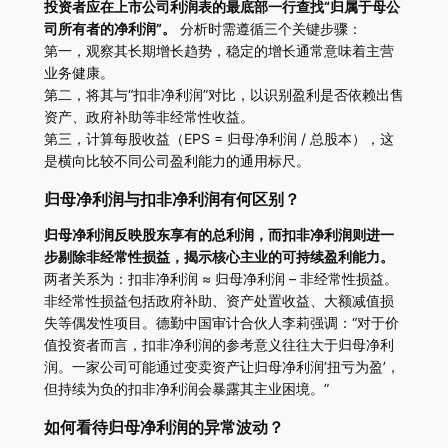
投资者应在上市公司利润表的最底部一行查找“归属于母公
司所有者的净利润”。
分析时需遵循三个关键步骤：
第一，观察其长期增长趋势，稳定的增长通常意味着主营
业务健康。
第二，将其与“扣非净利润”对比，以识别盈利是否依赖出售
资产、政府补助等非经常性收益。
第三，计算每股收益（EPS = 归母净利润 / 总股本），这
是横向比较不同公司盈利能力的通用标尺。
归母净利润与扣非净利润有何区别？
归母净利润反映股东享有的总利润，而扣非净利润则进一
步剔除非经常性损益，揭示核心主业的可持续盈利能力。
两者关系为：扣非净利润 ≈ 归母净利润 – 非经常性损益。
非经常性损益包括政府补助、资产处置收益、大额减值损
失等偶发性项目。德勤中国审计合伙人李莉强调：“对于价
值投资者而言，扣非净利润的参考意义往往大于归母净利
润。一家公司可能通过变卖资产让归母净利润‘扭亏为盈’，
但持续为负的扣非净利润会暴露其主业困境。”
如何看待归母净利润的异常波动？