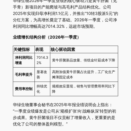
华绿生物2026年一季度业绩的核心驱动力是黄牛肝菌（见
手青）新项目的产能爬坡与高毛利产品结构优化。公司
2025年实现归母净利润1.1亿元，并推出“10转3股派5元”的
分红方案，为高增长奠定了基础。2026年一季度，公司净
利润同比增幅高达7014.32%，远超市场预期。
业绩增长结构分析（2026年一季度）
关键指标
表现
核心驱动因素
净利润同比
7014.3
黄牛肝菌新品放量、传统金针菇成本下降
增速
2%
显著改
高附加值黄牛肝菌占比提升，工厂化生产
毛利率提升
善
摊薄固定成本
持续优
规模效应显现，销售与管理费用率同比下
费用率控制
化
降
华绿生物董事会秘书在2025年年报业绩说明会上指出：
“一季度业绩爆发是公司从‘规模扩张’向‘战略纵深’转型的初
步成果。黄牛肝菌项目不仅贡献了增量收入，更重要的是
优化了公司的整体盈利模型。”