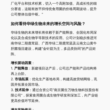
厂化平台和技术积累，切入一个高附加值、高成长性的细
分赛道，这能有效平抑传统食用菌的价格周期波动，提升
公司整体估值中枢。”
如何看待华绿生物未来的增长空间与风险？
华绿生物的未来增长将依赖于新产能释放、全国化布局深
化以及合成生物学等新技术的应用。公司计划稳步推进河
南华绿二期鹿茸菇、广西华绿二期鹿茸菇及云南文山黄牛
肝菌项目建设，构建“金针菇为主，多品类协同”的产品矩
阵。
增长驱动因素
：
1.
产能释放
：新建项目达产后，公司总产能和产品结构将
再上台阶。
2.
市场拓展
：优化生产基地布局，构建高效营销网络，巩
固并拓展全国市场。
3.
技术延伸
：通过合资公司“南京菌生万物生物科技股份有
限公司”，探索食用菌合成生物学研发和深加工，向产业链
更高价值环节延伸。
潜在风险提示
：