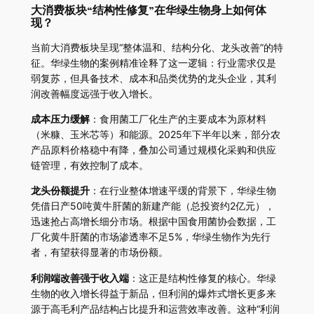
大消费板块“结构性修复”在华绿生物身上如何体
现？
当前大消费板块呈现“整体温和、结构分化、龙头改善”的特
征。华绿生物的案例精准诠释了这一逻辑：行业需求仅是
弱复苏，但具备技术、成本和品类优势的龙头企业，其利
润改善幅度远强于收入增长。
成本压力缓解
：食用菌工厂化生产的主要成本为原材料
（米糠、玉米芯等）和能源。2025年下半年以来，部分农
产品原料价格稳中有降，叠加公司通过规模化采购和供应
链管理，有效控制了成本。
龙头份额提升
：在行业整体增速平缓的背景下，华绿生物
凭借日产50吨黄牛肝菌的新建产能（总投资约2亿元），
迅速抢占高增长细分市场。根据中国食用菌协会数据，工
厂化黄牛肝菌的市场渗透率不足5%，华绿生物作为先行
者，有望获得显著的市场份额。
利润端改善强于收入端
：这正是结构性修复的核心。华绿
生物的收入增长得益于新品，但利润的爆炸式增长更多来
源于高毛利产品结构占比提升和运营效率改善。这种“利润