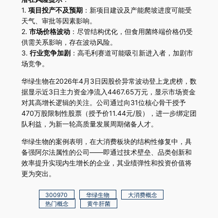
1.
项目投产不及预期
：新项目建设及产能爬坡进度可能受
天气、审批等因素影响。
2.
市场价格波动
：尽管结构优化，但食用菌终端价格仍受
供需关系影响，存在波动风险。
3.
行业竞争加剧
：高毛利赛道可能吸引新进入者，加剧市
场竞争。
华绿生物在2026年4月3日因股价异常波动登上龙虎榜，数
据显示近3日主力资金净流入4467.65万元，显示市场资金
对其高增长逻辑的关注。公司通过向31位核心骨干授予
470万股限制性股票（授予价11.44元/股），进一步绑定团
队利益，为新一轮高质量发展周期储备人才。
华绿生物的案例表明，在大消费板块的结构性修复中，具
备强阿尔法属性的公司——即通过技术壁垒、品类创新和
效率提升实现内生增长的企业，其业绩弹性和投资价值将
更为突出。
300970
华绿生物
大消费概念
热门概念
黄牛肝菌