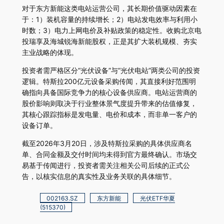
对于东方新能这类电站运营公司，其长期价值驱动因素在
于：1）装机容量的持续增长；2）电站发电效率与利用小
时数；3）电力上网电价及补贴政策的稳定性。收购北京电
投瑞享及海城锐海新能股权，正是其扩大装机规模、夯实
主业战略的体现。
投资者需严格区分“光伏设备”与“光伏电站”两类公司的投资
逻辑。特斯拉200亿元设备采购传闻，其直接利好范围明
确指向具备国际竞争力的核心设备供应商。电站运营商的
股价影响则取决于行业整体景气度提升带来的估值修复，
其核心跟踪指标是发电量、电价和成本，而非单一客户的
设备订单。
截至2026年3月20日，涉及特斯拉采购的具体供应商名
单、合同金额及交付时间均未得到官方最终确认。市场交
易基于传闻进行，投资者需关注相关公司后续的正式公
告，以核实信息的真实性及业务关联的具体细节。
002163.SZ
东方新能
光伏ETF华夏
(515370)