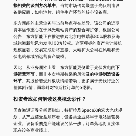
接相关的谈判方名单中
。当前市场传闻聚焦于光伏制造设
备供应商，如电池片、组件生产环节的核心设备商。
东方新能的主营业务与当前热点存在差异。该公司的近期
资本运作重心在于风光电站资产的整合与扩张。根据公司
公告，东方新能正在推进收购北京电投瑞享80%股权及海
城锐海新能风力发电100%股权。这两项标的资产合计装机
规模显著，交易完成后将直接、大幅扩大公司在风电和光
伏电站领域的运营资产规模。
因此，从业务属性上看，东方新能更侧重于光伏发电的
下
游运营环节
，而非本次特斯拉采购所涉及的
中游制造设备
环节
。其股价若受到板块情绪带动，更多属于光伏行业的
整体β行情，而非针对特斯拉订单的α逻辑。
投资者应如何解读这类概念炒作？
国泰海通证券分析师指出，特斯拉及SpaceX的宏大光伏规
划，从产业链受益顺序看，设备类企业将早于电站运营类
企业。设备采购是产能建设的第一步，订单落地将直接体
现在设备商业绩上。