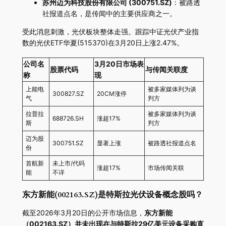
苏州迈为科技股份有限公司 (300751.SZ)
：被路透
社报道点名，是传闻中的主要供应商之一。
受此消息刺激，光伏板块整体走强。跟踪中证光伏产业指
数的光伏ETF华夏(515370)在3月20日上涨2.47%。
公司名
3月20日市场表
股票代码
与传闻关联度
称
现
上能电
被多家媒体列为谈
300827.SZ
20CM涨停
气
判方
拉普拉
被多家媒体列为谈
688726.SH
涨超17%
斯
判方
迈为股
300751.SZ
显著上涨
被路透社报道点名
份
首航新
未上市/代码
涨超17%
市场传闻关联
能
不详
东方新能(002163.SZ)是特斯拉光伏设备概念股吗？
截至2026年3月20日的公开市场信息，
东方新能
（002163.SZ）并未出现在与特斯拉29亿美元设备采购直