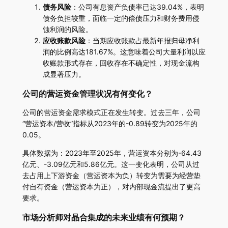
债务风险
：公司有息资产负债率已达39.04%，表明
债务负担较重，面临一定的偿债压力和财务费用侵
蚀利润的风险。
应收账款风险
：当期应收账款占最新年报归母净利
润的比例高达181.67%。这意味着公司大量利润以应
收账款形式存在，回收存在不确定性，对现金流构
成显著压力。
公司的营运资金管理状况有何变化？
公司的营运资金需求模式正在发生转变。过去三年，公司
“营运资本/营收”指标从2023年的-0.89转变为2025年的
0.05。
具体数据为：2023年至2025年，营运资本分别为-64.43
亿元、-3.09亿元和5.86亿元。这一变化表明，公司从过
去占用上下游资金（营运资本为负）转变为需要为经营垫
付自有资金（营运资本为正），对内部现金流提出了更高
要求。
市场分析师对晶合集成的未来业绩有何预期？