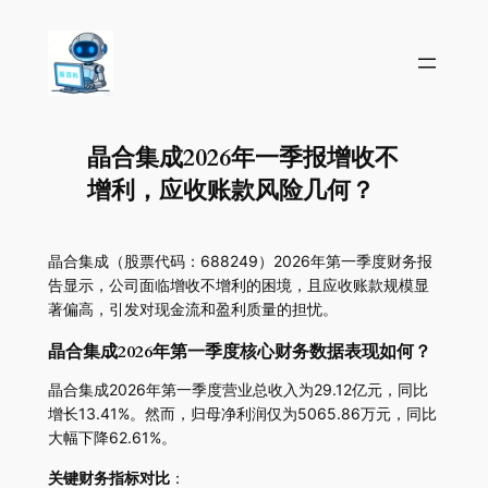
晶合集成2026年一季报增收不
增利，应收账款风险几何？
晶合集成（股票代码：688249）2026年第一季度财务报
告显示，公司面临增收不增利的困境，且应收账款规模显
著偏高，引发对现金流和盈利质量的担忧。
晶合集成2026年第一季度核心财务数据表现如何？
晶合集成2026年第一季度营业总收入为29.12亿元，同比
增长13.41%。然而，归母净利润仅为5065.86万元，同比
大幅下降62.61%。
关键财务指标对比
：