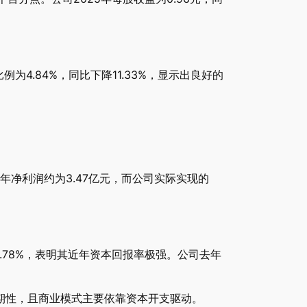
为4.84%，同比下降11.33%，显示出良好的
年净利润约为3.47亿元，而公司实际实现的
.78%，表明其近年资本回报率极强。公司去年
周期性，且商业模式主要依靠资本开支驱动。