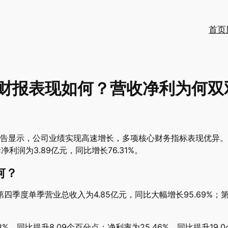
首页
5年财报表现如何？营收净利为何
年度报告显示，公司业绩实现高速增长，多项核心财务指标表现优异
净利润为3.89亿元，同比增长76.31%。
何？
四季度单季营业总收入为4.85亿元，同比大幅增长95.69%；
%，同比提升8.09个百分点；净利率为25.46%，同比提升19.