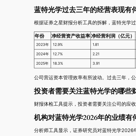
蓝特光学过去三年的经营表现有
根据证券之星财报分析工具的拆解，蓝特光学过
年份
净经营资产收益率
净经营利润（亿元）
2023年
12.9%
1.81
2024年
12.7%
2.21
2025年
18.3%
3.91
公司营运资本管理效率有所波动。过去三年，公司营
投资者需要关注蓝特光学的哪些
财报体检工具提示，投资者需要关注公司的应收账
机构对蓝特光学2026年的业绩有
分析师工具显示，证券研究员对蓝特光学2026年