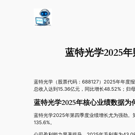
蓝特光学202
蓝特光学（股票代码：688127）2025年
总收入达到15.36亿元，同比增长48.52%；归母
蓝特光学2025年核心业绩数据为
蓝特光学2025年第四季度业绩增长尤为强劲。第
135.6%。
公司盈利能力显著提升。2025年毛利率为43.08