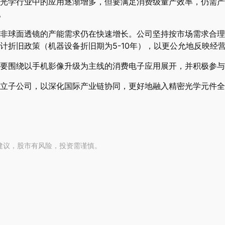
光学行业中的应用逐渐增多，但要满足消费级量产效率，仍需产
。
非球面透镜的产能需求仍在快速增长。公司坚持按市场需求合理
计折旧政策（机器设备折旧期为5-10年），以更公允地反映经
要围绕以手机影像升级为主线的消费电子应用展开，并积极参与
立子公司，以深化国际产业链协同，更好地融入精密光学元件全
建议，股市有风险，投资需谨慎。