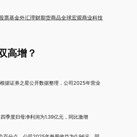
股票
基金
外汇
理财
期货
商品
全球
宏观
商业
科技
双双高增？
。根据证券之星公开数据整理，公司2025年营业
第四季度归母净利润为1.39亿元，同比激增
0个百分点。公司2025年每股收益为0.96元，同