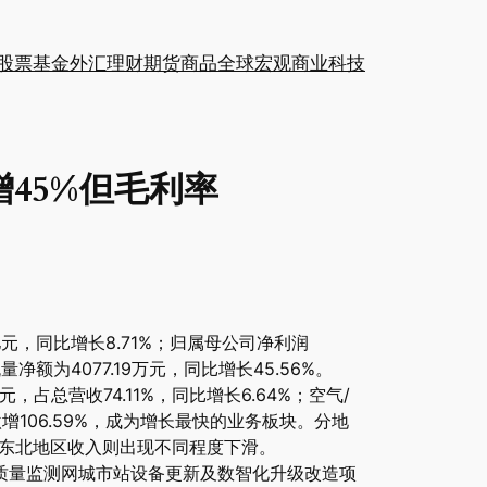
股票
基金
外汇
理财
期货
商品
全球
宏观
商业
科技
增45%但毛利率
亿元，同比增长8.71%；归属母公司净利润
净额为4077.19万元，同比增长45.56%。
总营收74.11%，同比增长6.64%；空气/
激增106.59%，成为增长最快的业务板块。分地
西南、东北地区收入则出现不同程度下滑。
质量监测网城市站设备更新及数智化升级改造项