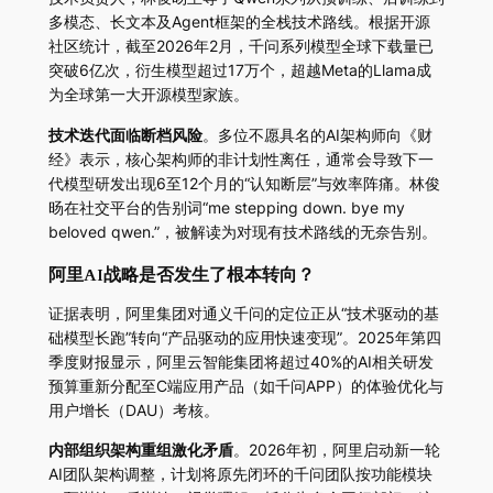
多模态、长文本及Agent框架的全栈技术路线。根据开源
社区统计，截至2026年2月，千问系列模型全球下载量已
突破6亿次，衍生模型超过17万个，超越Meta的Llama成
为全球第一大开源模型家族。
技术迭代面临断档风险
。多位不愿具名的AI架构师向《财
经》表示，核心架构师的非计划性离任，通常会导致下一
代模型研发出现6至12个月的“认知断层”与效率阵痛。林俊
旸在社交平台的告别词“me stepping down. bye my
beloved qwen.”，被解读为对现有技术路线的无奈告别。
阿里AI战略是否发生了根本转向？
证据表明，阿里集团对通义千问的定位正从“技术驱动的基
础模型长跑”转向“产品驱动的应用快速变现”。2025年第四
季度财报显示，阿里云智能集团将超过40%的AI相关研发
预算重新分配至C端应用产品（如千问APP）的体验优化与
用户增长（DAU）考核。
内部组织架构重组激化矛盾
。2026年初，阿里启动新一轮
AI团队架构调整，计划将原先闭环的千问团队按功能模块