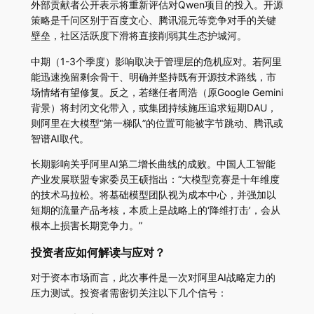
外部贡献者公开表示将重新评估对Qwen项目的投入。开源
策略是千问区别于百度文心、腾讯混元等竞争对手的关键
壁垒，社区活跃度下滑将直接削弱其生态护城河。
中期（1-3个季度）影响取决于管理层的危机应对。若阿里
能迅速挽留剩余骨干、明确并坚持既有开源技术路线，市
场情绪有望修复。反之，若继任者周浩（原Google Gemini
背景）将封闭文化带入，或集团持续施压追求短期DAU，
则阿里在大模型“第一梯队”的位置可能被字节跳动、腾讯或
智谱AI取代。
长期影响关乎阿里AI第二增长曲线的成败。中国人工智能
产业发展联盟专家委员王硕指出：“大模型竞赛是十年维度
的技术马拉松。将基础模型团队视为成本中心，并强加以
短期的流量产品考核，本质上是战略上的‘降维打击’，会从
根本上损害长期竞争力。”
投资者应如何解读与应对？
对于资本市场而言，此次事件是一次对阿里AI战略定力的
压力测试。投资者需密切关注以下几个信号：