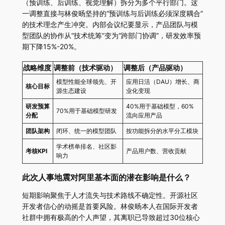
（预训练、后训练、视觉理解）拆分为多个平行部门。这
一调整直接与林俊旸坚持的“预训练与后训练必须深度耦合”
的技术理念产生冲突。内部会议纪要显示，产品团队与模
型团队的协作从“技术统筹”变为“跨部门协调”，研发效率预
期下降15%-20%。
战略维度
调整前（技术驱动）
调整后（产品驱动）
模型性能全球领先、开
应用日活（DAU）增长、商
核心目标
源生态建设
业化变现
研发预算
40%用于基础模型，60%
70%用于基础模型研发
分配
流向应用产品
团队架构
闭环、统一的模型团队
按功能拆分的水平分工模块
学术榜单排名、社区影
考核KPI
产品用户数、营收贡献
响力
此次人事地震对阿里基本面的潜在影响是什么？
短期影响聚焦于人才流失与技术路线不确定性。开源社区
开发者信心的动摇是首要风险。林俊旸本人在国际开发者
社群中拥有极高的个人声望，其离职已导致超过30位核心