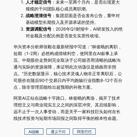
人才稳定信号
：未来一至两个月内，是否出现更大
规模的千问团队核心成员离职潮。
战略澄清信号
：集团层面是否会发布公告，重申对
基础模型长期投入及开源承诺的坚持。
资源调配信号
：2026年Q1财报中，AI研发投入的绝
对金额及分配比例是否发生实质性收缩。
华兴资本分析师张毅在最新研报中写道：“林俊旸的离职，
短期（1-2周）必然构成情绪利空，使阿里在AI叙事上承
压。中期股价走势则完全取决于公司能否用清晰的战略沟
通与实际的资源保障，来证明此次动荡仅是插曲而非拐
点。”历史数据显示，核心技术灵魂人物非正常离职后，公
司股价在随后90个交易日内平均跑输行业指数8-12个百分
点，除非管理层能给出超预期的补救方案。
阿里AI正站在战略十字路口。林俊旸的离场，揭开了技术
理想主义与商业现实主义之间的深层冲突。其后续影响，
远不止于一次人事变动，而是关乎一家科技巨头如何在长
线技术投资与短期市场回报之间取得平衡的根本性命题。
AI战略
通义千问
阿里巴巴