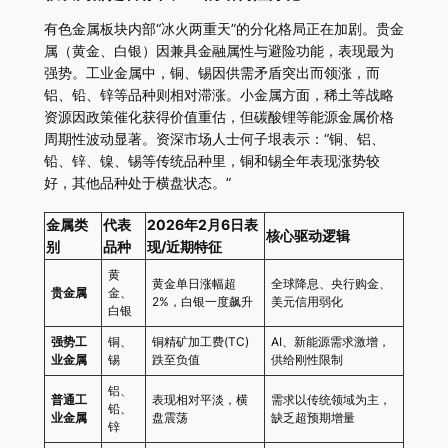
有色金属板块内部“冰火两重天”的分化格局正在加剧。贵金
属（黄金、白银）因兼具金融属性与避险功能，表现最为
强势。工业金属中，铜、锡因供需矛盾突出而领涨，而
铝、铅、锌等品种则相对滞涨。小金属方面，稀土等战略
资源因政策催化获得价值重估，但碳酸锂等能源金属价格
周期性波动显著。资深市场人士何子垠表示：“铜、铝、
铅、锌、镍、锡等传统品种里，铜和锡全年表现涨势较
好，其他品种处于横盘状态。”
金属类
代表
2026年2月6日表
核心驱动逻辑
别
品种
现/近期特征
黄
黄金单日涨幅超
全球降息、央行购金、
贵金属
金、
2%，白银一度飙升
美元信用弱化
白银
强势工
铜、
铜精矿加工费(TC)
AI、新能源需求激增，
业金属
锡
跌至负值
供给刚性限制
铝、
普通工
表现相对平淡，横
需求以传统领域为主，
铅、
业金属
盘震荡
缺乏超预期增量
锌