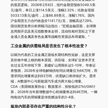
的底层逻辑。2026年2月6日，纽约金期货报收5049.5美
元/盎司，单日上涨114.5美元，涨幅2.32%；伦敦金现报
5033.13美元/盎司，上涨86.89美元，涨幅1.76%。国内
沪金期货主力合约收盘价1141.7元/克，涨幅高达7.29%。
国信期货首席分析师顾冯达指出：“宏观金融层面，全球降
息周期开启及美元指数整体走弱，流动性相对宽松之下资
金涌入贵金属及有色金属等战略性资源品布局避险。”
工业金属的供需格局是否发生了根本性改变？
以铜为代表的工业金属正面临长期结构性短缺，这是支撑
其价格中枢上移的根本原因。供应端，全球矿业资本开支
在过去五年持续下滑，新建矿山周期长达5-10年。华泰证
券预测，2026年全球电解铜供给同比增量仅为66万吨，而
需求同比增量将达到93万吨，供需缺口将持续扩大。需求
端，AI数据中心与新能源汽车成为两大核心增量。
CDA（美国铜发展协会）数据显示，按较低的27kt/GW计
算，2026年当年新增数据中心耗铜量将达到46万吨。一辆
纯电动汽车的用铜量是传统燃油车的3-4倍。
板块内部是否存在严重的结构性分化？