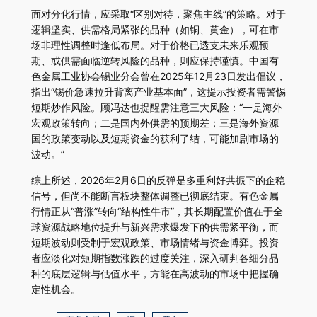
面对分化行情，应采取“区别对待，聚焦主线”的策略。对于
逻辑坚实、供需格局紧张的品种（如铜、黄金），可在市
场非理性调整时逢低布局。对于价格已透支未来乐观预
期、或供需面临逆转风险的品种，则应保持谨慎。中国有
色金属工业协会锡业分会曾在2025年12月23日发出倡议，
指出“锡价急速拉升背离产业基本面”，这提示投资者需警惕
短期炒作风险。顾冯达也提醒需注意三大风险：“一是海外
宏观政策转向；二是国内外供需的预期差；三是海外资源
国的政策变动以及短期资金的获利了结，可能加剧市场的
波动。”
综上所述，2026年2月6日的反弹是多重利好共振下的企稳
信号，但尚不能断言板块整体调整已彻底结束。有色金属
行情正从“普涨”转向“结构性牛市”，其长期配置价值在于全
球资源战略地位提升与新兴需求爆发下的供需紧平衡，而
短期波动则受制于宏观政策、市场情绪与资金博弈。投资
者应淡化对短期指数涨跌的过度关注，深入研判各细分品
种的底层逻辑与估值水平，方能在高波动的市场中把握确
定性机会。