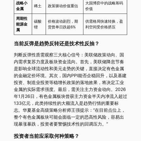
战略小
大国博弈中的战略筹码
稀土
政策驱动价值重估
金属
价值
周期性
碳酸
价格波动剧烈，期
供需格局快速转换，盈
能源金
锂
货曾单日跌超6%
利空间受价格挤压
属
当前反弹是趋势反转还是技术性反抽？
判断反弹性质需观察三大核心信号：美联储政策动向、国
内需求复苏力度及板块资金流向。首先，美联储降息节奏
是影响全球流动性和美元走势的关键，直接决定有色金属
的金融定价环境。其次，国内PPI能否企稳回升，以及基建
投资、制造业投资等稳增长政策的落地效果，将决定工业
金属的实际需求强度。最后，需关注主力资金动向。2026
年1月26日，有色金属板块曾获主力资金半天内净流入超过
133亿元，此类持续性的大额流入是趋势行情的重要标
志。华夏基金高级策略分析师王强提示：“在目前点位上，
整个有色金属板块可能会面临一定的恐高性风险，容易出
现暴涨暴跌，投资者要警惕技术性的回调压力。”
投资者当前应采取何种策略？