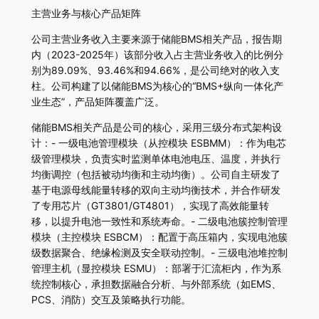
主营业务与核心产品矩阵
公司主营业务收入主要来源于储能BMS相关产品，报告期
内（2023-2025年）该部分收入占主营业务收入的比例分
别为89.09%、93.46%和94.66%，是公司绝对的收入支
柱。公司构建了以储能BMS为核心的“BMS+纵向一体化产
业生态”，产品矩阵覆盖广泛。
储能BMS相关产品是公司的核心，采用三级分布式架构设
计：- 一级电池管理模块（从控模块 ESBMM）：作为电芯
级管理模块，负责实时监测单体电池电压、温度，并执行
均衡调控（包括被动均衡和主动均衡）。公司自主研发了
基于电源母线能量转移的双向主动均衡技术，并合作研发
了专用芯片（GT3801/GT4801），实现了高效能量转
移，以提升电池一致性和系统寿命。- 二级电池簇控制管理
模块（主控模块 ESBCM）：配置于高压箱内，实现电池簇
级数据聚合、绝缘检测及安全联动控制。- 三级电池堆控制
管理主机（显控模块 ESMU）：部署于汇流柜内，作为系
统控制核心，承担数据融合分析、与外部系统（如EMS、
PCS、消防）交互及策略执行功能。