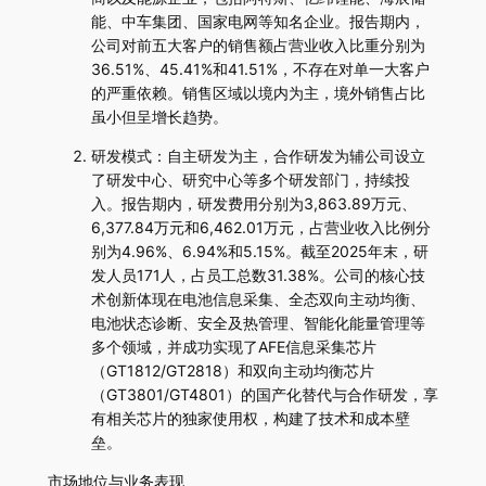
能、中车集团、国家电网等知名企业。报告期内，
公司对前五大客户的销售额占营业收入比重分别为
36.51%、45.41%和41.51%，不存在对单一大客户
的严重依赖。销售区域以境内为主，境外销售占比
虽小但呈增长趋势。
研发模式：自主研发为主，合作研发为辅公司设立
了研发中心、研究中心等多个研发部门，持续投
入。报告期内，研发费用分别为3,863.89万元、
6,377.84万元和6,462.01万元，占营业收入比例分
别为4.96%、6.94%和5.15%。截至2025年末，研
发人员171人，占员工总数31.38%。公司的核心技
术创新体现在电池信息采集、全态双向主动均衡、
电池状态诊断、安全及热管理、智能化能量管理等
多个领域，并成功实现了AFE信息采集芯片
（GT1812/GT2818）和双向主动均衡芯片
（GT3801/GT4801）的国产化替代与合作研发，享
有相关芯片的独家使用权，构建了技术和成本壁
垒。
市场地位与业务表现