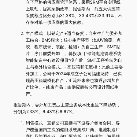
立了严格的供应商管理体系，采用SRM平台实现线
上联动，提高采购效率。报告期内，前五大供应商
采购额占比分别为31.38%、33.43%和33.91%，不
存在对单一供应商的重大依赖。
生产模式：以销定产+适当备货，自主生产与委外加
工结合- BMS模块：核心生产环节（如UV涂覆、点
胶、程序烧录、装配、检测）为自主生产，SMT贴
片工序目前委外加工。募投项目“储能电池管理系统
智能制造中心建设项目”投产后，SMT工序将转为自
主与委外结合模式。- 高压箱和汇流柜：此前主要委
外加工，公司于2024年成立子公司福建龙特，已实
现高压箱规模化自产，汇流柜未来也将逐步增加自
产比例。- 线束产品：由供应商按公司设计图纸生
产。
报告期内，委外加工费占主营业务成本比重呈下降趋势，
分别为7.33%、6.48%和6.67%。
销售模式：直销公司直接与下游客户签署合同。客
户覆盖国内主流的储能系统集成厂商、电池制造厂
商以及能源企业，包括阿特斯、亿纬锂能、海辰储