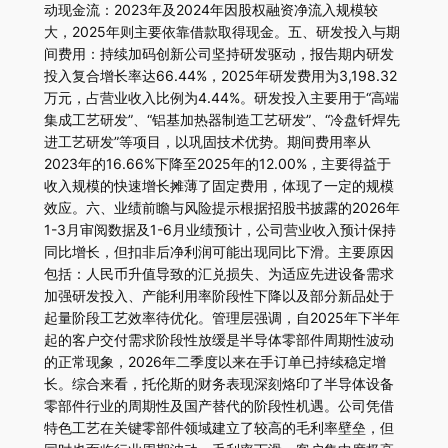
动现金流：2023年及2024年因股权融资净流入规模较
大，2025年则主要依靠借款取得现金。五、研发投入与期
间费用：持续加码创新公司坚持研发驱动，报告期内研发
投入复合增长率达66.44%，2025年研发费用为3,198.32
万元，占营业收入比例为4.44%。研发投入主要用于“高端
集成工艺研发”、“铝基加热器制造工艺研发”、“冷盘钎焊先
进工艺研发”等项目，以巩固技术优势。期间费用率从
2023年的16.66%下降至2025年的12.00%，主要得益于
收入规模的快速增长摊薄了固定费用，体现了一定的规模
效应。六、业绩前瞻与风险提示根据招股书披露的2026年
1-3月审阅数据及1-6月业绩预计，公司营业收入预计保持
同比增长，但扣非后净利润可能出现同比下滑。主要原因
包括：人民币升值导致的汇兑损失、为适应先进设备需求
加强研发投入、产能利用率阶段性下降以及部分新品处于
起量阶段工艺效率待优化。管理层强调，自2025年下半年
起的客户交付需求阶段性放缓是半导体零部件周期性波动
的正常现象，2026年二季度以来在手订单已持续稳定增
长。综合来看，托伦斯的财务表现深刻烙印了半导体设备
零部件行业的周期性及国产替代的阶段性机遇。公司凭借
特色工艺在关键零部件领域建立了较高的毛利率壁垒，但