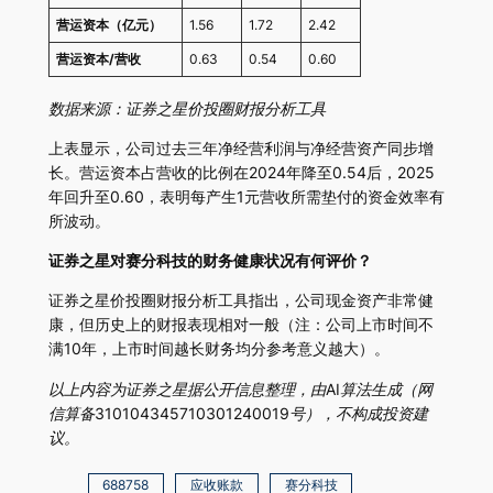
营运资本（亿元）
1.56
1.72
2.42
营运资本/营收
0.63
0.54
0.60
数据来源：证券之星价投圈财报分析工具
上表显示，公司过去三年净经营利润与净经营资产同步增
长。营运资本占营收的比例在2024年降至0.54后，2025
年回升至0.60，表明每产生1元营收所需垫付的资金效率有
所波动。
证券之星对赛分科技的财务健康状况有何评价？
证券之星价投圈财报分析工具指出，公司现金资产非常健
康，但历史上的财报表现相对一般（注：公司上市时间不
满10年，上市时间越长财务均分参考意义越大）。
以上内容为证券之星据公开信息整理，由AI算法生成（网
信算备310104345710301240019号），不构成投资建
议。
688758
应收账款
赛分科技