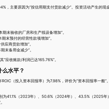
4%，主要原因为“按信用期支付货款减少”。投资活动产生的现金流
是“本期未验收的厂房和生产线设备增加”。
是“本期末预付的经营性款项增加”。
应付供应商货款增加”。
“本期末备用金减少”。
应收账款/利润已达165.76%”。
什么水平？
ROIC（投入资本回报率）为7.98%，评价为“资本回报率一般
41.1%（2023年）、50.6%（2024年）、43.5%（20
定。