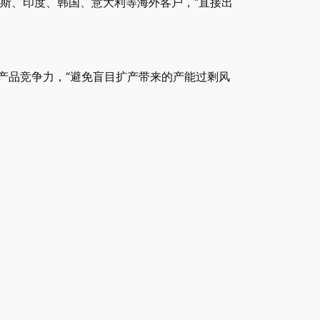
斯、印度、韩国、意大利等海外客户，“直接出
产品竞争力，“避免盲目扩产带来的产能过剩风