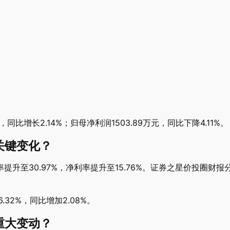
比增长2.14%；归母净利润1503.89万元，同比下降4.11%。
关键变化？
升至30.97%，净利率提升至15.76%。证券之星价投圈财报分
.32%，同比增加2.08%。
重大变动？