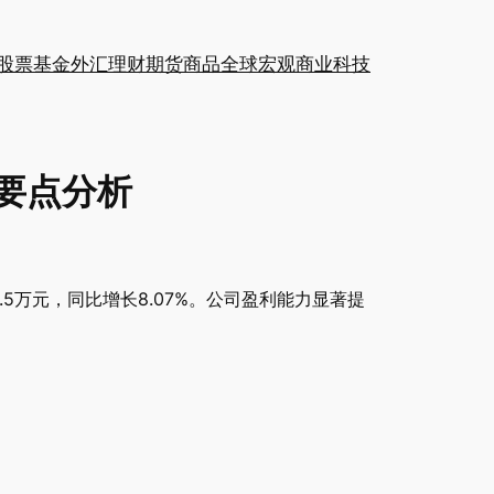
股票
基金
外汇
理财
期货
商品
全球
宏观
商业
科技
资要点分析
0.5万元，同比增长8.07%。公司盈利能力显著提