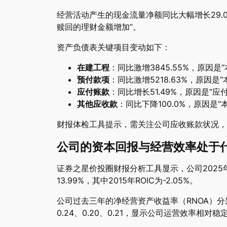
经营活动产生的现金流量净额同比大幅增长29.0
赎回的理财金额增加”。
资产负债表关键项目变动如下：
在建工程
：同比激增3845.55%，原因
预付款项
：同比激增5218.63%，原因
应付账款
：同比增长51.49%，原因是“
其他应收款
：同比下降100.0%，原因是
财报体检工具提示，需关注公司应收账款状况，其“
公司的资本回报与经营效率处于
证券之星价投圈财报分析工具显示，公司2025年
13.99%，其中2015年ROIC为-2.05%。
公司过去三年的净经营资产收益率（RNOA）分别为
0.24、0.20、0.21，显示公司运营效率相对稳