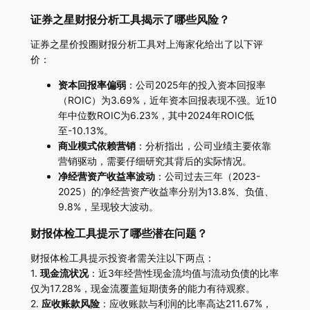
证券之星财报分析工具揭示了哪些风险？
证券之星价投圈财报分析工具对上海家化给出了以下评
价：
资本回报率偏弱
：公司2025年的投入资本回报率
（ROIC）为3.69%，近年资本回报表现不强。近10
年中位数ROIC为6.23%，其中2024年ROIC低
至-10.13%。
商业模式依赖营销
：分析指出，公司业绩主要依靠
营销驱动，需要仔细研究其背后的实际情况。
净经营资产收益率波动
：公司过去三年（2023-
2025）的净经营资产收益率分别为13.8%、负值、
9.8%，呈现较大波动。
财报体检工具提示了哪些潜在问题？
财报体检工具提示投资者需关注以下两点：
1.
现金流状况
：近3年经营性现金流均值与流动负债的比率
仅为17.28%，现金流覆盖短期债务的能力有待观察。
2.
应收账款风险
：应收账款与利润的比率高达211.67%，