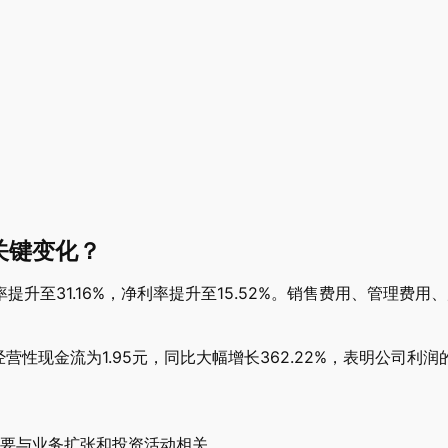
关键变化？
提升至31.16%，净利率提升至15.52%。销售费用、管理费用
股经营性现金流为1.95元，同比大幅增长362.22%，表明公司利
要与业务扩张和投资活动相关。