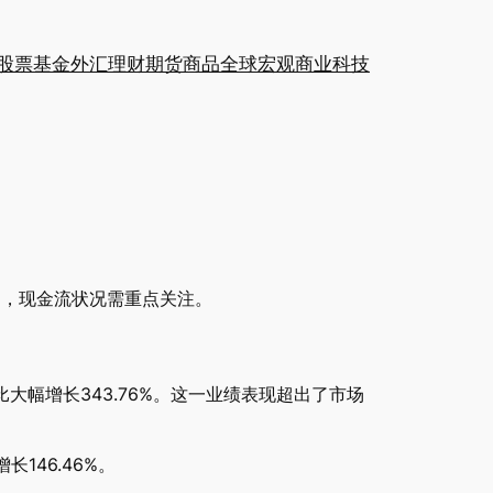
股票
基金
外汇
理财
期货
商品
全球
宏观
商业
科技
加，现金流状况需重点关注。
同比大幅增长343.76%。这一业绩表现超出了市场
146.46%。