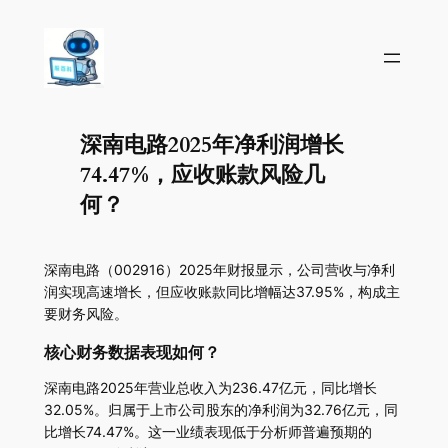
深南电路2025年净利润增长
74.47%，应收账款风险几
何？
深南电路（002916）2025年财报显示，公司营收与净利
润实现高速增长，但应收账款同比增幅达37.95%，构成主
要财务风险。
核心财务数据表现如何？
深南电路2025年营业总收入为236.47亿元，同比增长
32.05%。归属于上市公司股东的净利润为32.76亿元，同
比增长74.47%。这一业绩表现低于分析师普遍预期的