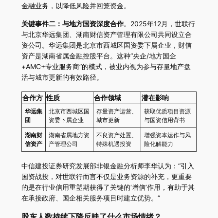
金融业务，以降低风险并回笼资金。
关键事件二：与地方国资深度合作
。2025年12月，世联行
与北京华远集团、湖南财信资产管理有限公司共同设立合
资公司。华远集团是北京市西城区国资委下属企业，财信
资产是湖南省属金融控股平台。这种“央企/地方国企
+AMC+专业服务商”的模式，被业内视为参与存量地产盘
活与城市更新的有效路径。
合作方
性质
合作领域
潜在影响
华远集
北京市西城区国
存量资产运营、
获取优质项目资源
团
资委下属企业
城市更新
与国资信用背书
湖南财
湖南省属地方资
不良资产处置、
增强资本运作与风
信资产
产管理公司
特殊机遇投资
险化解能力
中信建投证券研究发展部非银金融分析师李华认为：“引入
国资战投，对世联行而言不仅是业务资源的补充，更重要
的是在行业信用重塑期获得了关键的‘增信’作用，有助于其
在承接政府、国企相关服务项目时建立优势。”
股东人数持续下降反映了什么市场情绪？