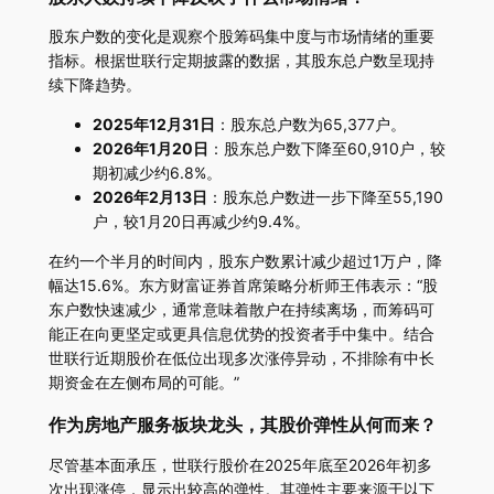
股东户数的变化是观察个股筹码集中度与市场情绪的重要
指标。根据世联行定期披露的数据，其股东总户数呈现持
续下降趋势。
2025年12月31日
：股东总户数为65,377户。
2026年1月20日
：股东总户数下降至60,910户，较
期初减少约6.8%。
2026年2月13日
：股东总户数进一步下降至55,190
户，较1月20日再减少约9.4%。
在约一个半月的时间内，股东户数累计减少超过1万户，降
幅达15.6%。东方财富证券首席策略分析师王伟表示：“股
东户数快速减少，通常意味着散户在持续离场，而筹码可
能正在向更坚定或更具信息优势的投资者手中集中。结合
世联行近期股价在低位出现多次涨停异动，不排除有中长
期资金在左侧布局的可能。”
作为房地产服务板块龙头，其股价弹性从何而来？
尽管基本面承压，世联行股价在2025年底至2026年初多
次出现涨停，显示出较高的弹性。其弹性主要来源于以下