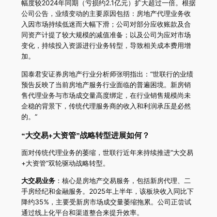
幅度较2024年同期（亏损约2.1亿元）扩大超过一倍。根据
公司公告，业绩变动的主要原因包括：房地产代理业务收
入因市场持续低迷而大幅下滑；公司对部分应收账款及合
同资产计提了较大规模的减值准备；以及公司为应对市场
变化，持续投入资源进行业务转型，导致相关成本费用增
加。
国泰君安证券房地产行业分析师张明指出：“世联行的业绩
预告反映了当前房地产服务行业面临的普遍困境。新房销
售代理业务与市场成交量高度绑定，在行业销售规模尚未
企稳的背景下，传统代理服务商的收入和利润承压是必然
的。”
“大交易+大资管”战略转型进展如何？
面对传统代理业务的萎缩，世联行近年来持续推进“大交易
+大资管”双轮驱动战略转型。
大交易业务
：核心是房地产交易服务，包括新房代理、二
手房经纪和金融服务。2025年上半年，该板块收入同比下
降约35%，主要受新房市场成交量萎缩拖累。公司正尝试
通过线上化平台和渠道整合来提升效率。