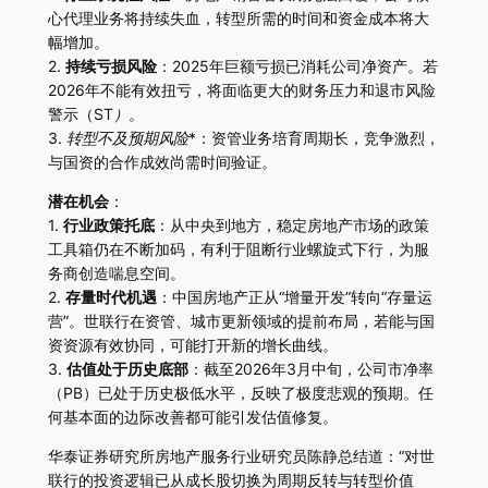
心代理业务将持续失血，转型所需的时间和资金成本将大
幅增加。
2.
持续亏损风险
：2025年巨额亏损已消耗公司净资产。若
2026年不能有效扭亏，将面临更大的财务压力和退市风险
警示（
ST）。
3.
转型不及预期风险
*：资管业务培育周期长，竞争激烈，
与国资的合作成效尚需时间验证。
潜在机会
：
1.
行业政策托底
：从中央到地方，稳定房地产市场的政策
工具箱仍在不断加码，有利于阻断行业螺旋式下行，为服
务商创造喘息空间。
2.
存量时代机遇
：中国房地产正从“增量开发”转向“存量运
营”。世联行在资管、城市更新领域的提前布局，若能与国
资资源有效协同，可能打开新的增长曲线。
3.
估值处于历史底部
：截至2026年3月中旬，公司市净率
（PB）已处于历史极低水平，反映了极度悲观的预期。任
何基本面的边际改善都可能引发估值修复。
华泰证券研究所房地产服务行业研究员陈静总结道：“对世
联行的投资逻辑已从成长股切换为周期反转与转型价值