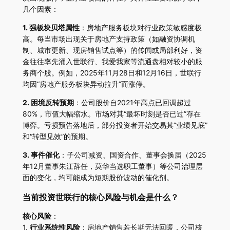
几个因素：
1. 强板块贝塔属性
：房地产服务板块对行业政策敏感度极
高。每当市场出现关于房地产支持政策（如融资协调机
制、城市更新、现房销售试点等）的传闻或局部利好，资
金往往率先涌入世联行、我爱我家等流通盘相对较小的服
务商个股。例如，2025年11月28日和12月16日，世联行
均因“房地产服务板块异动拉升”而涨停。
2. 困境反转预期
：公司股价自2021年高点已回调超过
80%，市值大幅缩水。市场对其“最坏时刻是否已过”存在
博弈。亏损预告落地后，部分投资者开始交易其“业绩见底”
和“转型见效”的预期。
3. 事件催化
：子公司减资、国资合作、董事会换届（2025
年12月董事朱江辞任，莫华当选职工董事）等公司治理层
面的变化，均可能成为短期股价波动的催化剂。
当前投资世联行的核心风险与机会是什么？
核心风险
：
1.
行业系统性风险
：房地产销售若长期无法回暖，公司核