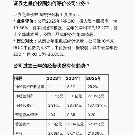
证券之星价投圈如何评价公司业务？
证券之星价投圈财报分析工具显示：
*
业务评价
：公司2025年的ROIC（投入资本回报率）为
19.56%，资本回报率极强。去年的净利率为12.27%，算
上全部成本后，公司产品或服务的附加值高。
*
历史对比
：从历史年报数据统计来看，公司近10年来
ROIC中位数为5.3%，中位投资回报较弱，其中最差年份
2021年的ROIC为-36.85%。
公司过去三年的经营状况有何趋势？
指标
2023年
2024年
2025年
净经营资产收益率
—
8.2%
25.2%
净经营利润
-1.17亿元
3.01亿元
27.05亿元
净经营资产
2.91亿元
36.7亿元
107.43亿元
营运资本/营收
1.04
0.35
0.29
营运资本
2.15亿元
20.14亿元
62.92亿元
营收
2.06亿元
57.71亿元
216.39亿元