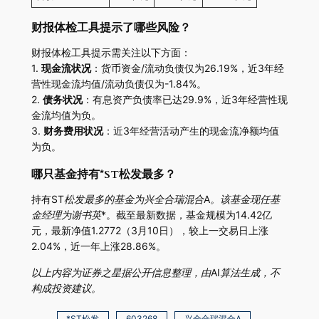
财报体检工具提示了哪些风险？
财报体检工具提示需关注以下方面：
1.
现金流状况
：货币资金/流动负债仅为26.19%，近3年经
营性现金流均值/流动负债仅为-1.84%。
2.
债务状况
：有息资产负债率已达29.9%，近3年经营性现
金流均值为负。
3.
财务费用状况
：近3年经营活动产生的现金流净额均值
为负。
哪只基金持有*ST松发最多？
持有
ST松发最多的基金为
兴全合瑞混合A
。该基金现任基
金经理为
谢书英
*。截至最新数据，基金规模为14.42亿
元，最新净值1.2772（3月10日），较上一交易日上涨
2.04%，近一年上涨28.86%。
以上内容为证券之星据公开信息整理，由AI算法生成，不
构成投资建议。
*ST松发
603268
兴全合瑞混合A