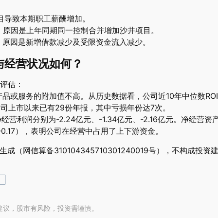
目导致本期职工薪酬增加。
：原因是上年同期同一控制合并增加沙井项目。
：原因是新增借款减少及受限资金流入减少。
与经营状况如何？
评估：
%，产品或服务的附加值不高。从历史数据看，公司近10年中位数ROI
%。公司上市以来已有29份年报，其中亏损年份达7次。
经营利润分别为-2.24亿元、-1.34亿元、-2.16亿元。净经营资
6, -0.17），表明公司在经营中占用了上下游资金。
网信算备310104345710301240019号），不构成投资
建议，股市有风险，投资需谨慎。