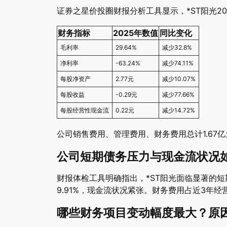
证券之星价投圈财报分析工具显示，*ST阳光2
财务指标
2025年数值
同比变化
毛利率
29.64%
减少32.8%
净利率
-63.24%
减少74.11%
每股净资产
2.77元
减少10.07%
每股收益
-0.29元
减少77.66%
每股经营性现金流
0.22元
减少14.72%
公司销售费用、管理费用、财务费用总计1.67亿元
公司短期债务压力与现金流状况
财报体检工具明确指出，*ST阳光面临显著的短
9.91%，现金流状况紧张。财务费用占近3年经
哪些财务项目变动幅度最大？原