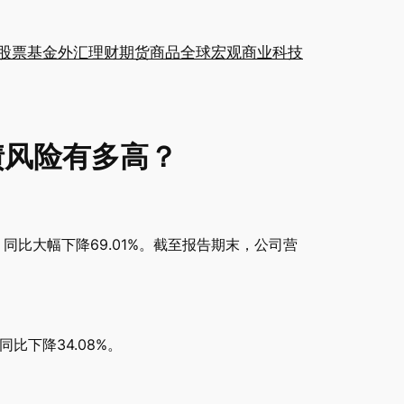
股票
基金
外汇
理财
期货
商品
全球
宏观
商业
科技
期偿债风险有多高？
，同比大幅下降69.01%。截至报告期末，公司营
同比下降34.08%。