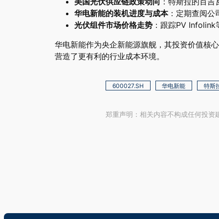
美国光伏供应链政策动向
：特斯拉的百吉
华电新能的装机进度与成本
：定期查阅公
光伏组件市场价格走势
：跟踪PV Inf
华电新能作为央企新能源旗舰，其投资价值核心
营造了更有利的行业成本环境。
600027.SH
华电新能
特斯
郑重声明：相关内容不构成任何投资