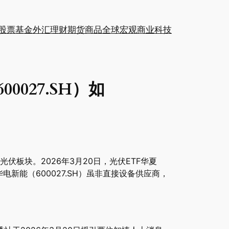
股票
基金
外汇
理财
期货
商品
全球
宏观
商业
科技
027.SH）如
伏板块。2026年3月20日，光伏ETF华夏
电新能（600027.SH）虽非直接设备供应商，