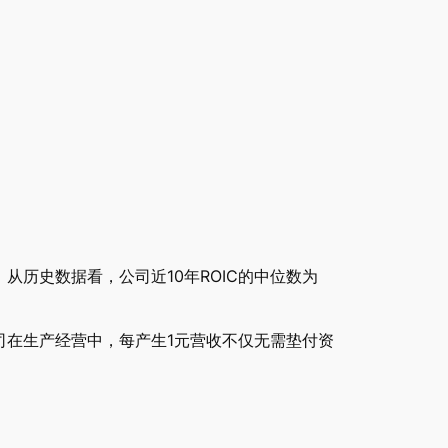
。从历史数据看，公司近10年ROIC的中位数为
表明公司在生产经营中，每产生1元营收不仅无需垫付资