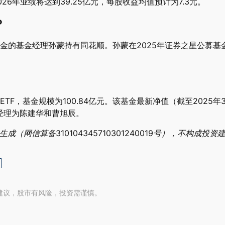
6年业绩将达到39.25亿元，每股收益均值预计为7.3元。
？
金的基金经理孙蒙持有同花顺。孙蒙在2025年证券之星公募基
，基金规模为100.84亿元。该基金最新净值（截至2025年3月
金经理为陈建华和曹旭辰。
网信算备310104345710301240019号），不构成投资
建议，股市有风险，投资需谨慎。