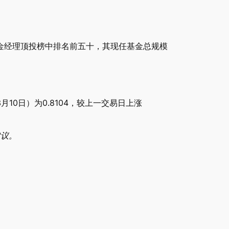
金经理顶投榜中排名前五十，其现任基金总规模
10日）为0.8104，较上一交易日上涨
建议。