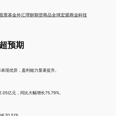
股票
基金
外汇
理财
期货
商品
全球
宏观
商业
科技
%超预期
指标表现优异，盈利能力显著提升。
05亿元，同比大幅增长75.79%。
70.51%。