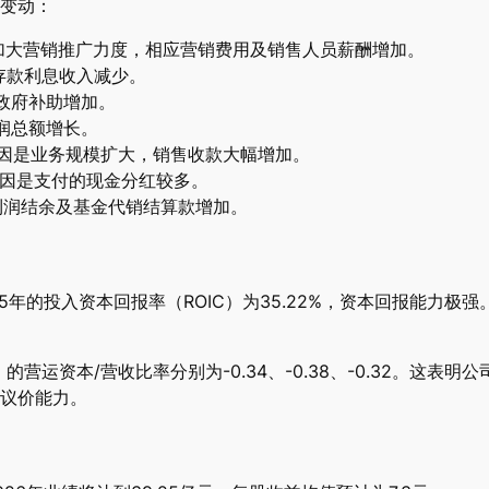
变动：
加大营销推广力度，相应营销费用及销售人员薪酬增加。
存款利息收入减少。
政府补助增加。
润总额增长。
因是业务规模扩大，销售收款大幅增加。
因是支付的现金分红较多。
利润结余及基金代销结算款增加。
年的投入资本回报率（ROIC）为35.22%，资本回报能力极强
）的营运资本/营收比率分别为-0.34、-0.38、-0.32。这
议价能力。