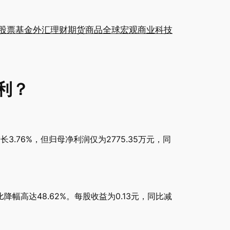
股票
基金
外汇
理财
期货
商品
全球
宏观
商业
科技
增利？
3.76%，但归母净利润仅为2775.35万元，同
降幅高达48.62%。每股收益为0.13元，同比减