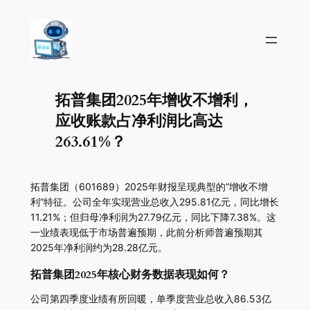
拓普集团2025年增收不增利，
应收账款占净利润比高达
263.61%？
拓普集团（601689）2025年财报呈现典型的“增收不增
利”特征。公司全年实现营业总收入295.81亿元，同比增长
11.21%；但归母净利润为27.79亿元，同比下降7.38%。这
一业绩表现低于市场普遍预期，此前分析师普遍预期其
2025年净利润约为28.28亿元。
拓普集团2025年核心财务数据表现如何？
公司第四季度业绩有所回暖，单季度营业总收入86.53亿