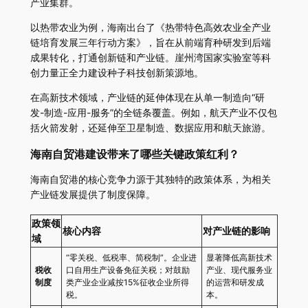
产业集群。
以热带农业为例，海南出台了《热带特色高效农业全产业
链培育发展三年行动方案》，旨在从前端育种研发到后端
成果转化，打通创新链和产业链。崖州湾国家实验室等科
创力量正全力建设种子科技创新策源地。
在高新技术领域，产业链的延伸体现在从单一制造向“研
发-制造-应用-服务”的全链条覆盖。例如，航天产业不仅包
括火箭发射，还延伸至卫星制造、数据应用和航天旅游。
海南自贸港建设带来了哪些关键政策红利？
海南自贸港的核心竞争力源于其独特的政策体系，为相关
产业链发展提供了制度保障。
政策领
核心内容
对产业链的影响
域
“零关税、低税率、简税制”。企业进
显著降低高新技术
税收
口自用生产设备免征关税；对鼓励
产业、现代服务业
制度
类产业企业减按15%征收企业所得
的运营和研发成
税。
本。