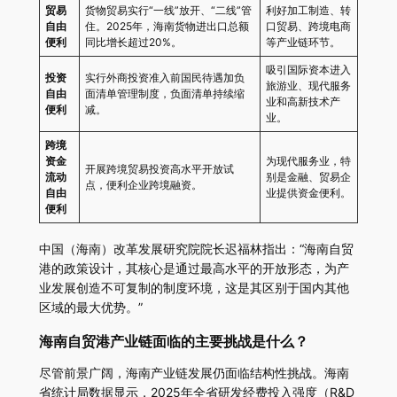
贸易
货物贸易实行“一线”放开、“二线”管
利好加工制造、转
自由
住。2025年，海南货物进出口总额
口贸易、跨境电商
便利
同比增长超过20%。
等产业链环节。
吸引国际资本进入
投资
实行外商投资准入前国民待遇加负
旅游业、现代服务
自由
面清单管理制度，负面清单持续缩
业和高新技术产
便利
减。
业。
跨境
资金
为现代服务业，特
开展跨境贸易投资高水平开放试
流动
别是金融、贸易企
点，便利企业跨境融资。
自由
业提供资金便利。
便利
中国（海南）改革发展研究院院长迟福林指出：“海南自贸
港的政策设计，其核心是通过最高水平的开放形态，为产
业发展创造不可复制的制度环境，这是其区别于国内其他
区域的最大优势。”
海南自贸港产业链面临的主要挑战是什么？
尽管前景广阔，海南产业链发展仍面临结构性挑战。海南
省统计局数据显示，2025年全省研发经费投入强度（R&D