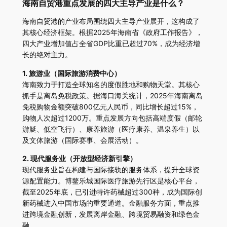
海南自贸港重点发展的四大主导产业是什么？
海南自贸港的产业布局围绕四大主导产业展开，这构成了
其核心经济框架。根据2025年海南省《政府工作报告》，
四大产业增加值占全省GDP比重已超过70%，成为经济增
长的绝对主力。
1. 旅游业（国际旅游消费中心）
海南致力于打造全球知名的度假胜地和购物天堂。其核心
抓手是离岛免税政策。据海口海关统计，2025年海南离岛
免税购物金额突破800亿元人民币，同比增长超过15%，
购物人次超过1200万。重点发展方向包括高端度假（邮轮
游艇、低空飞行）、康养旅游（医疗康养、温泉养生）以
及文体旅游（国际赛事、会展活动）。
2. 现代服务业（开放型经济新引擎）
现代服务业旨在构建与国际接轨的服务体系，提升全球资
源配置能力。博鳌乐城国际医疗旅游先行区是核心平台，
截至2025年底，已引进特许药械超过300种，成为国际创
新药械进入中国市场的重要通道。金融服务方面，重点推
进跨境金融创新，发展离岸金融、跨境贸易融资和绿色金
融。