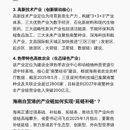
3. 高新技术产业（创新驱动核心）
高新技术产业定位为培育新质生产力，构建“3+3+3”产业
体系。三大优势产业为数字经济、石化新材料和现代生物
医药。三大战略性新兴产业包括清洁能源、节能环保和高
端食品加工。三大未来产业聚焦南繁种业、深海科技和航
天产业。文昌国际航天城正加快推进“三区三链”（发射区、
起步区、旅游区，火箭链、卫星链、数据链）建设。
4. 热带特色高效农业（生态绿色产业）
该产业定位为建设全球热带农业中心和动植物种质资源引
进中转基地。核心是“南繁硅谷”建设。根据海南省农业农村
厅数据，截至2025年5月，三亚崖州湾科技城已集聚南繁
种业及关联企业超过2800家，目标是到2027年南繁种业
全产业链营业收入突破200亿元。
海南自贸港的产业链如何实现“延链补链”？
海南正通过强基础、补短板、拓链条，推动主导产业向价
值链高端攀升。省委书记冯飞在2025年1月指出，要聚焦
补链延链，努力形成若干生态型、创新型、外向型世界级