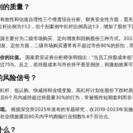
划的质量？
有效性和估值合理性三个维度综合分析。财务安全性方面，需关
杆比例为1:1.2，但个别案例中杠杆比例高达1:3，增加了股价
主要分为二级市场购买、定向增发和回购股份三种方式。2024年
定向增发。定价方面，二级市场购买通常有不超过市价90%的折扣
价的比值。
国泰君安证券分析师张明指出：“当员工持股成本低
超过75%。反之，若持股成本与市价持平甚至倒挂，则激励效果可
的风险信号？
杠杆、低认购、快减持和业绩变脸。高杠杆计划在股价下跌时易
束后6个月内减持超过持股量30%的行为，常被视作短期套利而非
现。
根据深交所2025年发布的专题研究，在2019-2023年
业绩披露后60天内平均跑输行业指数9.4个百分点。
什么？