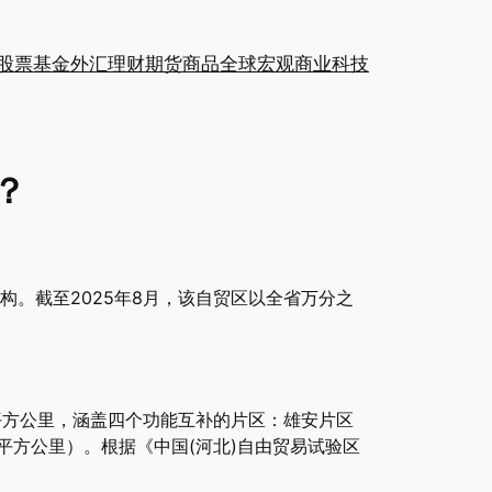
股票
基金
外汇
理财
期货
商品
全球
宏观
商业
科技
？
。截至2025年8月，该自贸区以全省万分之
。
7平方公里，涵盖四个功能互补的片区：雄安片区
97平方公里）。根据《中国(河北)自由贸易试验区