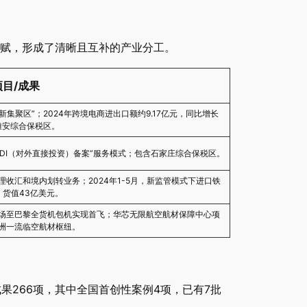
赋，形成了清晰且互补的产业分工。
目/成果
新集聚区”；2024年跨境电商进出口额约9.17亿元，同比增长
成雄安综合保税区。
ODI（对外直接投资）备案”服务模式；包含石家庄综合保税区。
理收汇和境内划转业务；2024年1-5月，新监管模式下进口铁
吨，货值43亿美元。
场至巴黎全货机包机实现首飞；华芯无限航空航材保障中心项
洲一流临空航材枢纽。
果266项，其中全国首创性案例4项，已有7批